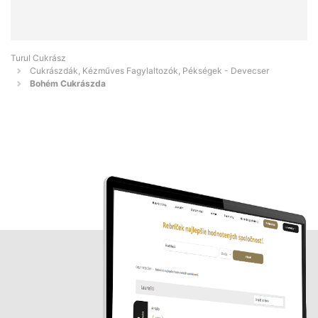
Turul Cukrász
Cukrászdák, Kézműves Fagylaltozók, Pékségek - Devecser
Bohém Cukrászda