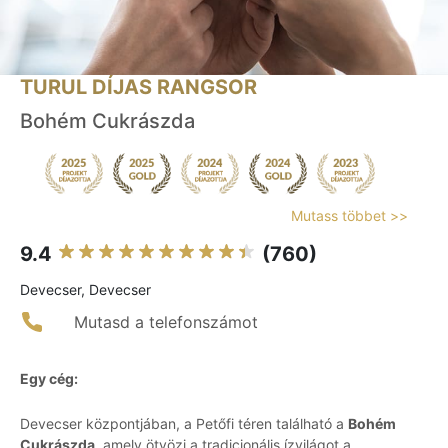
TURUL DÍJAS RANGSOR
Bohém Cukrászda
Mutass többet >>
9.4
(760)
Devecser, Devecser
Mutasd a telefonszámot
Egy cég:
Devecser központjában, a Petőfi téren található a
Bohém
Cukrászda
, amely ötvözi a tradicionális ízvilágot a