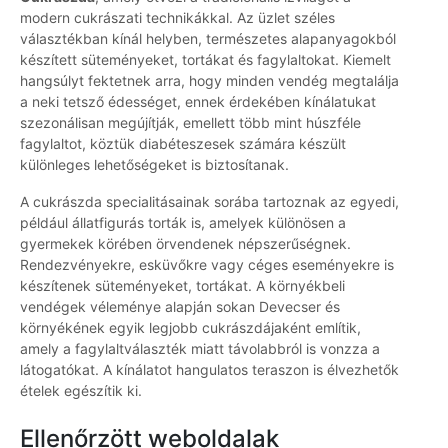
modern cukrászati technikákkal. Az üzlet széles
választékban kínál helyben, természetes alapanyagokból
készített süteményeket, tortákat és fagylaltokat. Kiemelt
hangsúlyt fektetnek arra, hogy minden vendég megtalálja
a neki tetsző édességet, ennek érdekében kínálatukat
szezonálisan megújítják, emellett több mint húszféle
fagylaltot, köztük diabéteszesek számára készült
különleges lehetőségeket is biztosítanak.
A cukrászda specialitásainak sorába tartoznak az egyedi,
például állatfigurás torták is, amelyek különösen a
gyermekek körében örvendenek népszerűségnek.
Rendezvényekre, esküvőkre vagy céges eseményekre is
készítenek süteményeket, tortákat. A környékbeli
vendégek véleménye alapján sokan Devecser és
környékének egyik legjobb cukrászdájaként említik,
amely a fagylaltválaszték miatt távolabbról is vonzza a
látogatókat. A kínálatot hangulatos teraszon is élvezhetők
ételek egészítik ki.
Ellenőrzött weboldalak