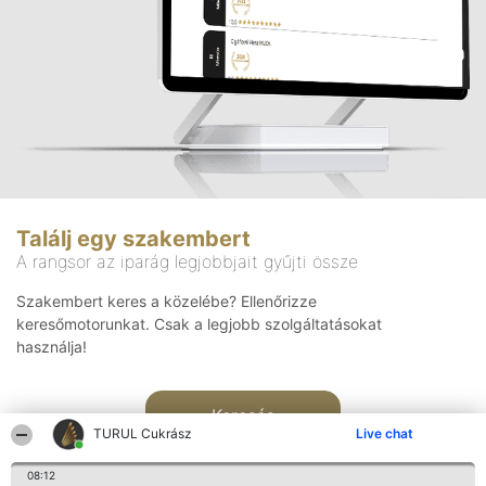
Találj egy szakembert
A rangsor az iparág legjobbjait gyűjti össze
Szakembert keres a közelébe? Ellenőrizze
keresőmotorunkat. Csak a legjobb szolgáltatásokat
használja!
Keresés
TURUL Cukrász
Live chat
08:12