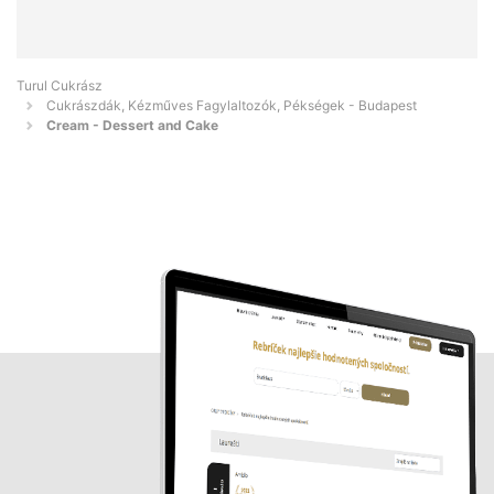
Turul Cukrász
Cukrászdák, Kézműves Fagylaltozók, Pékségek - Budapest
Cream - Dessert and Cake