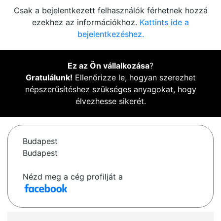
Csak a bejelentkezett felhasználók férhetnek hozzá
ezekhez az információkhoz.
Kattints ide a
bejelentkezéshez.
Ez az Ön vállalkozása
?
Gratulálunk!
Ellenőrizze le, hogyan szerezhet
népszerűsítéshez szükséges anyagokat, hogy
élvezhesse sikerét.
Budapest
Budapest
Nézd meg a cég profilját a