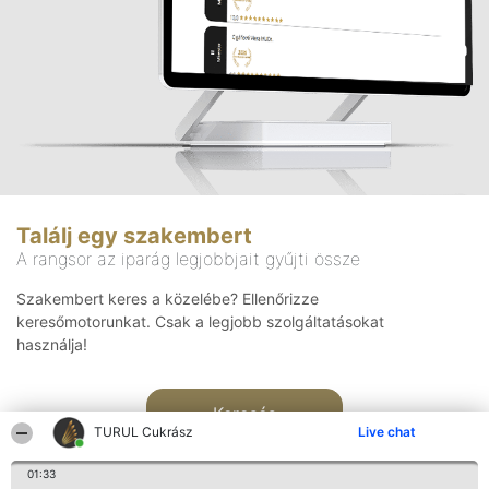
Találj egy szakembert
A rangsor az iparág legjobbjait gyűjti össze
Szakembert keres a közelébe? Ellenőrizze
keresőmotorunkat. Csak a legjobb szolgáltatásokat
használja!
Keresés
TURUL Cukrász
Live chat
01:33