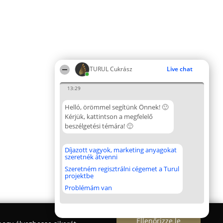
TURUL Cukrász
Live chat
13:29
Helló, örömmel segítünk Önnek! 🙂
Kérjük, kattintson a megfelelő
beszélgetési témára! 🙂
Díjazott vagyok, marketing anyagokat
szeretnék átvenni
Szeretném regisztrálni cégemet a Turul
projektbe
Problémám van
Ellenőrizze le