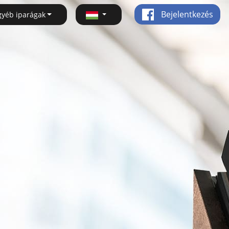
Bejelentkezés
gyéb iparágak