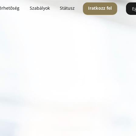
érhetőség
Szabályok
Státusz
Iratkozz fel
E