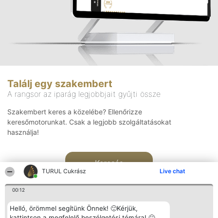
Találj egy szakembert
A rangsor az iparág legjobbjait gyűjti össze
Szakembert keres a közelébe? Ellenőrizze
keresőmotorunkat. Csak a legjobb szolgáltatásokat
használja!
Keresés
TURUL Cukrász
Live chat
00:12
Helló, örömmel segítünk Önnek! 🙂Kérjük,
kattintson a megfelelő beszélgetési témára! 🙂