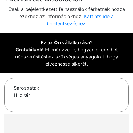
Csak a bejelentkezett felhasználók férhetnek hozzá
ezekhez az információkhoz.
Kattints ide a
bejelentkezéshez.
Ez az Ön vállalkozása
?
Gratulálunk!
Ellenőrizze le, hogyan szerezhet
népszerűsítéshez szükséges anyagokat, hogy
élvezhesse sikerét.
Sárospatak
Hild tér