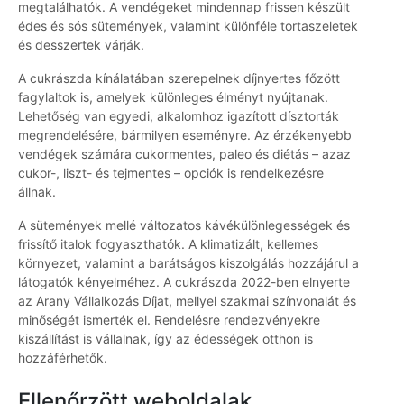
megtalálhatók. A vendégeket mindennap frissen készült
édes és sós sütemények, valamint különféle tortaszeletek
és desszertek várják.
A cukrászda kínálatában szerepelnek díjnyertes főzött
fagylaltok is, amelyek különleges élményt nyújtanak.
Lehetőség van egyedi, alkalomhoz igazított dísztorták
megrendelésére, bármilyen eseményre. Az érzékenyebb
vendégek számára cukormentes, paleo és diétás – azaz
cukor-, liszt- és tejmentes – opciók is rendelkezésre
állnak.
A sütemények mellé változatos kávékülönlegességek és
frissítő italok fogyaszthatók. A klimatizált, kellemes
környezet, valamint a barátságos kiszolgálás hozzájárul a
látogatók kényelméhez. A cukrászda 2022-ben elnyerte
az Arany Vállalkozás Díjat, mellyel szakmai színvonalát és
minőségét ismerték el. Rendelésre rendezvényekre
kiszállítást is vállalnak, így az édességek otthon is
hozzáférhetők.
Ellenőrzött weboldalak