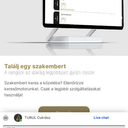
Találj egy szakembert
A rangsor az iparág legjobbjait gyűjti össze
Szakembert keres a közelébe? Ellenőrizze
keresőmotorunkat. Csak a legjobb szolgáltatásokat
használja!
Keresés
TURUL Cukrász
Live chat