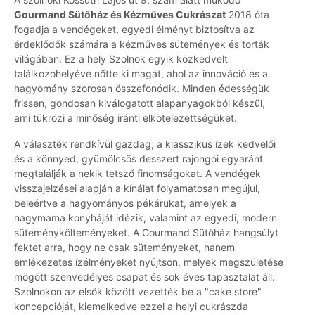
Gourmand Sütőház és Kézműves Cukrászat
2018 óta
fogadja a vendégeket, egyedi élményt biztosítva az
érdeklődők számára a kézműves sütemények és torták
világában. Ez a hely Szolnok egyik közkedvelt
találkozóhelyévé nőtte ki magát, ahol az innováció és a
hagyomány szorosan összefonódik. Minden édességük
frissen, gondosan kiválogatott alapanyagokból készül,
ami tükrözi a minőség iránti elkötelezettségüket.
A választék rendkívül gazdag; a klasszikus ízek kedvelői
és a könnyed, gyümölcsös desszert rajongói egyaránt
megtalálják a nekik tetsző finomságokat. A vendégek
visszajelzései alapján a kínálat folyamatosan megújul,
beleértve a hagyományos pékárukat, amelyek a
nagymama konyháját idézik, valamint az egyedi, modern
süteménykölteményeket. A Gourmand Sütőház hangsúlyt
fektet arra, hogy ne csak süteményeket, hanem
emlékezetes ízélményeket nyújtson, melyek megszületése
mögött szenvedélyes csapat és sok éves tapasztalat áll.
Szolnokon az elsők között vezették be a "cake store"
koncepcióját, kiemelkedve ezzel a helyi cukrászda