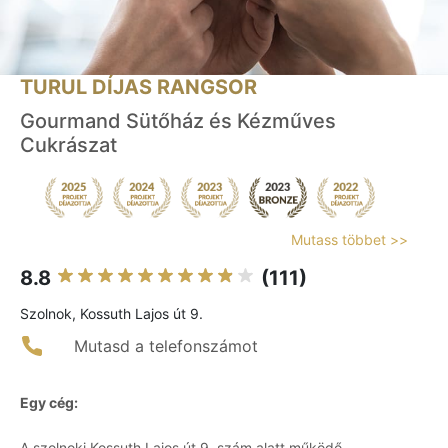
TURUL DÍJAS RANGSOR
Gourmand Sütőház és Kézműves
Cukrászat
Mutass többet >>
8.8
(111)
Szolnok, Kossuth Lajos út 9.
Mutasd a telefonszámot
Egy cég:
A szolnoki Kossuth Lajos út 9. szám alatt működő