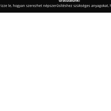
Gratulálunk!
rizze le, hogyan szerezhet népszerűsítéshez szükséges anyagokat, h
k, Pékségek - Révfülöp
Tat Kávézó
Egy cég:
Révfülöp festői mólójának köze
el a
Tat Kávézó
, amely nyugodt
számára. Az igényesen kialakíto
egyedülálló kilátást nyújtva a 
Mutass többet >>
kínálatában helyben, gondos od
fagylaltkompozíciók és ízletes
kulináris élményt gazdagítják.
A vendégek emellett széles ital
kávéitalokat és hűsítő koktéloka
valamint a hangulatos terasz m