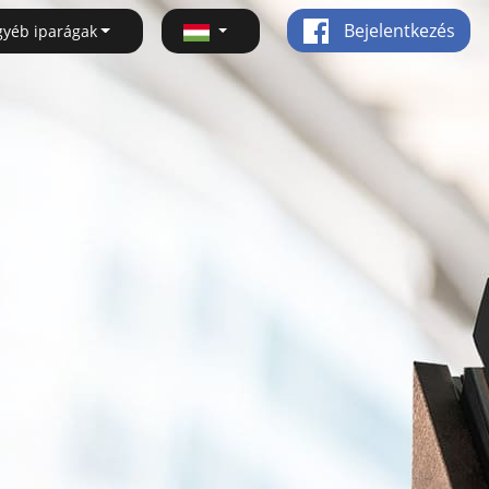
Bejelentkezés
gyéb iparágak