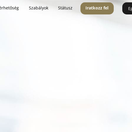
érhetőség
Szabályok
Státusz
Iratkozz fel
E