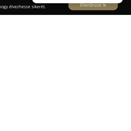
Ellenőrizze le
ogy élvezhesse sikerét.
lében, közvetlenül a Balaton partján helyezkedik
 és kellemes atmoszférát biztosít vendégei
tt kávézó tökéletes helyet kínál a pihenésre,
Balatonra és a kikötőben horgonyzó vitorlásokra. A
afigyeléssel készülő sütemények, változatos
 kehelykülönlegességek találhatók, amelyek mind a
választékból válogathatnak, beleértve a különféle
t is. Az otthonos, ugyanakkor elegáns tér,
eghitt közeget teremt, ideális egy nyugodt