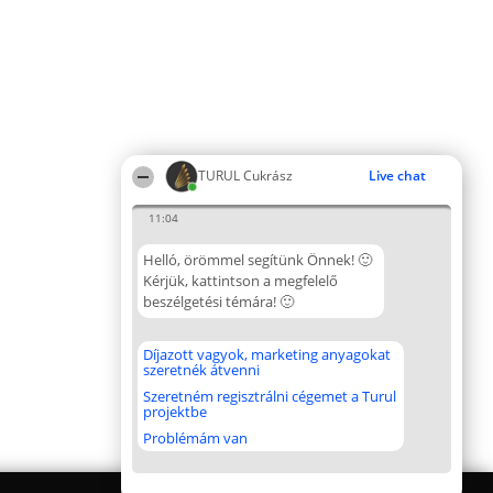
TURUL Cukrász
Live chat
11:04
Helló, örömmel segítünk Önnek! 🙂
Kérjük, kattintson a megfelelő
beszélgetési témára! 🙂
Díjazott vagyok, marketing anyagokat
szeretnék átvenni
Szeretném regisztrálni cégemet a Turul
projektbe
Problémám van