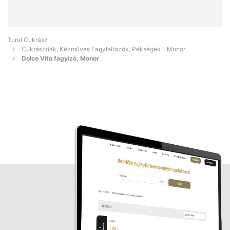
Turul Cukrász
Cukrászdák, Kézműves Fagylaltozók, Pékségek - Monor
Dolce Vita fagyizó, Monor