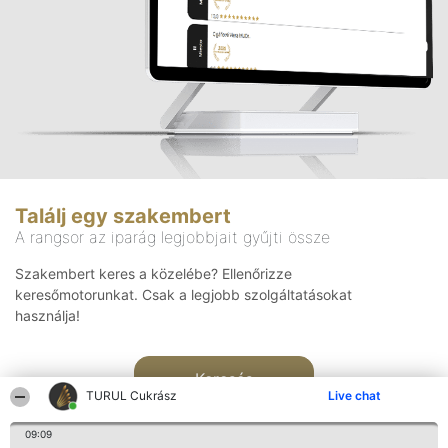
Találj egy szakembert
A rangsor az iparág legjobbjait gyűjti össze
Szakembert keres a közelébe? Ellenőrizze
keresőmotorunkat. Csak a legjobb szolgáltatásokat
használja!
Keresés
TURUL Cukrász
Live chat
09:09