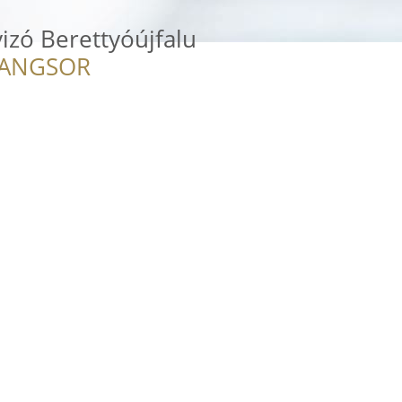
yizó Berettyóújfalu
RANGSOR