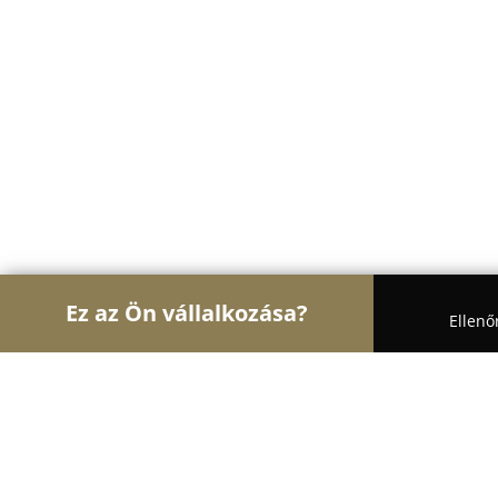
Ez az Ön vállalkozása?
Ellenő
Turul Cukrász
Cukrászdák, Kézműves Fagylaltozó
Dolce Vita Fagyizó Berettyóújfalu