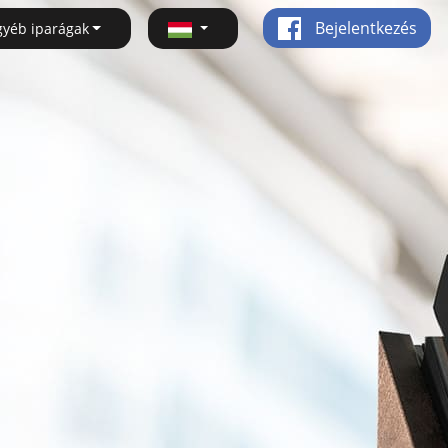
Bejelentkezés
gyéb iparágak