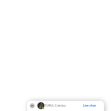
TURUL Cukrász
Live chat