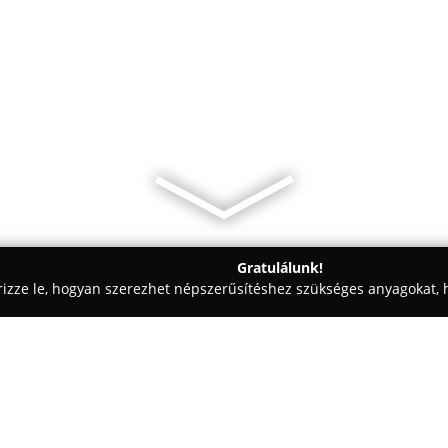
Gratulálunk!
rizze le, hogyan szerezhet népszerűsítéshez szükséges anyagokat, h
k, Pékségek - Berettyóújfalu
Dolce Vita Fagyizó Berettyóújfalu