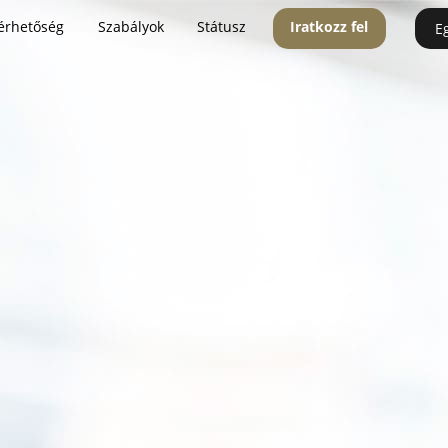
érhetőség
Szabályok
Státusz
Iratkozz fel
E