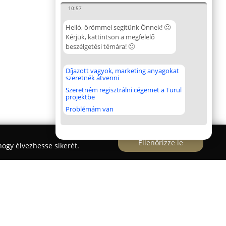
10:57
Helló, örömmel segítünk Önnek! 🙂
Kérjük, kattintson a megfelelő
beszélgetési témára! 🙂
Díjazott vagyok, marketing anyagokat
szeretnék átvenni
Szeretném regisztrálni cégemet a Turul
projektbe
Problémám van
Ellenőrizze le
ogy élvezhesse sikerét.