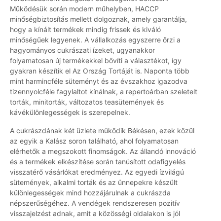
Működésük során modern műhelyben, HACCP
minőségbiztosítás mellett dolgoznak, amely garantálja,
hogy a kínált termékek mindig frissek és kiváló
minőségűek legyenek. A vállalkozás egyszerre őrzi a
hagyományos cukrászati ízeket, ugyanakkor
folyamatosan új termékekkel bővíti a választékot, így
gyakran készítik el Az Ország Tortáját is. Naponta több
mint harmincféle süteményt és az évszakhoz igazodva
tizennyolcféle fagylaltot kínálnak, a repertoárban szeletelt
torták, minitorták, változatos teasütemények és
kávékülönlegességek is szerepelnek.
A cukrászdának két üzlete működik Békésen, ezek közül
az egyik a Kalász soron található, ahol folyamatosan
elérhetők a megszokott finomságok. Az állandó innováció
és a termékek elkészítése során tanúsított odafigyelés
visszatérő vásárlókat eredményez. Az egyedi ízvilágú
sütemények, alkalmi torták és az ünnepekre készült
különlegességek mind hozzájárulnak a cukrászda
népszerűségéhez. A vendégek rendszeresen pozitív
visszajelzést adnak, amit a közösségi oldalakon is jól