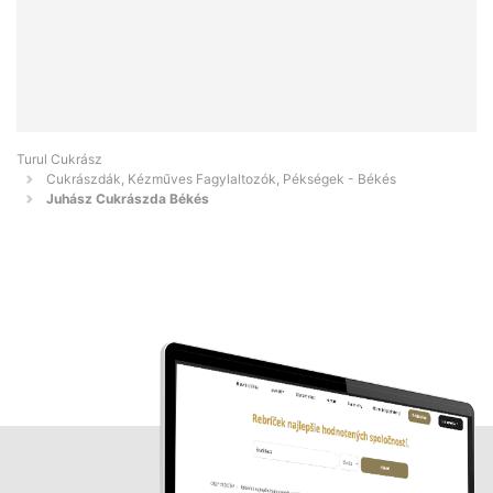
Turul Cukrász
Cukrászdák, Kézműves Fagylaltozók, Pékségek - Békés
Juhász Cukrászda Békés