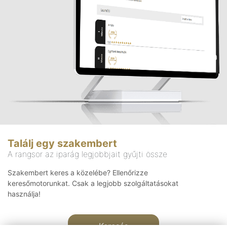
Találj egy szakembert
A rangsor az iparág legjobbjait gyűjti össze
Szakembert keres a közelébe? Ellenőrizze
keresőmotorunkat. Csak a legjobb szolgáltatásokat
használja!
Keresés