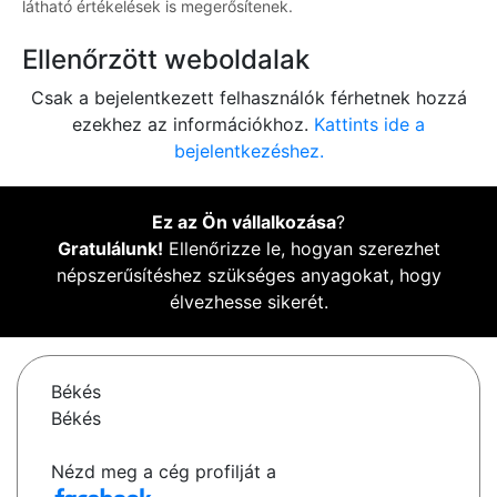
látható értékelések is megerősítenek.
Ellenőrzött weboldalak
Csak a bejelentkezett felhasználók férhetnek hozzá
ezekhez az információkhoz.
Kattints ide a
bejelentkezéshez.
Ez az Ön vállalkozása
?
Gratulálunk!
Ellenőrizze le, hogyan szerezhet
népszerűsítéshez szükséges anyagokat, hogy
élvezhesse sikerét.
Békés
Békés
Nézd meg a cég profilját a