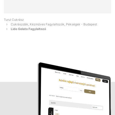
Turul Cukrász
Cukrászdák, Kézműves Fagylaltozók, Pékségek - Budapest
Lido Gelato Fagylaltozó