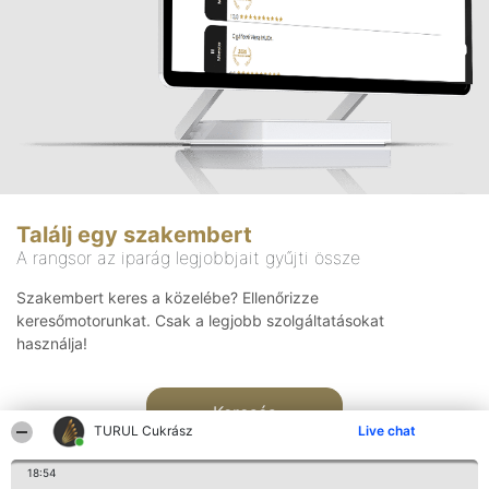
Találj egy szakembert
A rangsor az iparág legjobbjait gyűjti össze
Szakembert keres a közelébe? Ellenőrizze
keresőmotorunkat. Csak a legjobb szolgáltatásokat
használja!
Keresés
TURUL Cukrász
Live chat
18:54