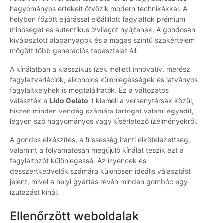
hagyományos értékeit ötvözik modern technikákkal. A
helyben főzött eljárással előállított fagylaltok prémium
minőséget és autentikus ízvilágot nyújtanak. A gondosan
kiválasztott alapanyagok és a magas szintű szakértelem
mögött több generációs tapasztalat áll.
A kínálatban a klasszikus ízek mellett innovatív, merész
fagylaltvariációk, alkoholos különlegességek és látványos
fagylaltkelyhek is megtalálhatók. Ez a változatos
választék a
Lido Gelato
-t kiemeli a versenytársak közül,
hiszen minden vendég számára tartogat valami egyedit,
legyen szó hagyományos vagy kísérletező ízélményekről.
A gondos elkészítés, a frissesség iránti elkötelezettség,
valamint a folyamatosan megújuló kínálat teszik ezt a
fagylaltozót különlegessé. Az ínyencek és
desszertkedvelők számára különösen ideális választást
jelent, mivel a helyi gyártás révén minden gombóc egy
ízutazást kínál.
Ellenőrzött weboldalak