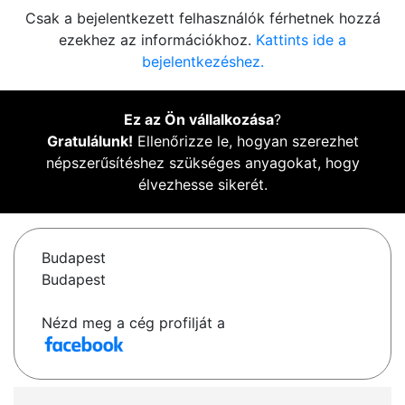
Csak a bejelentkezett felhasználók férhetnek hozzá
ezekhez az információkhoz.
Kattints ide a
bejelentkezéshez.
Ez az Ön vállalkozása
?
Gratulálunk!
Ellenőrizze le, hogyan szerezhet
népszerűsítéshez szükséges anyagokat, hogy
élvezhesse sikerét.
Budapest
Budapest
Nézd meg a cég profilját a