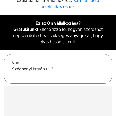
ezekhez az információkhoz.
Kattints ide a
bejelentkezéshez.
Ez az Ön vállalkozása
?
Gratulálunk!
Ellenőrizze le, hogyan szerezhet
népszerűsítéshez szükséges anyagokat, hogy
élvezhesse sikerét.
Vác
Széchenyi István u. 3