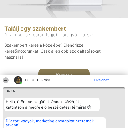
Találj egy szakembert
A rangsor az iparág legjobbjait gyűjti össze
Szakembert keres a közelébe? Ellenőrizze
keresőmotorunkat. Csak a legjobb szolgáltatásokat
használja!
Keresés
TURUL Cukrász
Live chat
07:05
Helló, örömmel segítünk Önnek! 🙂Kérjük,
kattintson a megfelelő beszélgetési témára! 🙂
Rangsorszervező
Népszavazás
Elérhetőség
Díjazott vagyok, marketing anyagokat szeretnék
SC Beautiful Company S.R.L.
Nyertesek
Elérhetőség
átvenni
Bulevardul Aleea Timișul De
Az összes