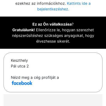
ezekhez az információkhoz.
Kattints ide a
bejelentkezéshez.
Ez az Ön vállalkozása
?
Gratulálunk!
Ellenőrizze le, hogyan szerezhet
népszerűsítéshez szükséges anyagokat, hogy
élvezhesse sikerét.
Keszthely
Pál utca 2
Nézd meg a cég profilját a