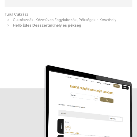
Turul Cukrász
Cukrászdák, Kézműves Fagylaltozók, Pékségek - Keszthely
Helló Édes Desszertműhely és pékség