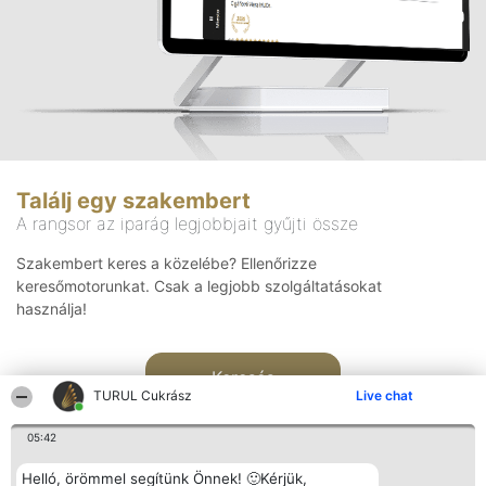
Találj egy szakembert
A rangsor az iparág legjobbjait gyűjti össze
Szakembert keres a közelébe? Ellenőrizze
keresőmotorunkat. Csak a legjobb szolgáltatásokat
használja!
Keresés
TURUL Cukrász
Live chat
05:42
Helló, örömmel segítünk Önnek! 🙂Kérjük,