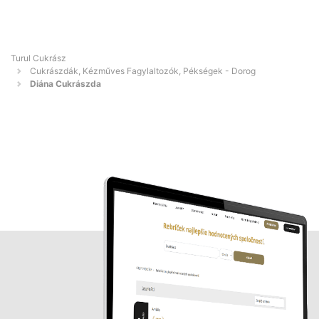
Turul Cukrász
Cukrászdák, Kézműves Fagylaltozók, Pékségek - Dorog
Diána Cukrászda