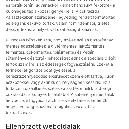
és torták terén, ugyanakkor kiemelt hangsúlyt fektetnek a
különleges táplálkozási igényekre is. A cukrászda
választékában szerepelnek egyedileg rendelt formatorták
és elegáns esküvői torták, valamint mindennapi, ízletes
desszertek is, amelyek változatosságot kínálnak.
Különösen büszkék arra, hogy széles skálán biztosítanak
mentes édességeket: a gluténmentes, laktózmentes,
tejmentes, cukormentes, tojásmentes és vegán
sütemények és torták lehetőséget adnak a speciális diétát
tartók számára is az édességek fogyasztására. Ezeket a
termékeket gondos odafigyeléssel, a
keresztszennyeződés elkerülését szem előtt tartva, külön
eszközökkel vagy akár külön helyiségben készítik. Ez a
tudatos hozzáállás és széles választék emeli ki a dorogi
cukrászdát a környék kínálatából. A sütemények és italok
helyben is elfogyaszthatók, illetve elvitelre is kérhetők,
hogy a vendégek számára rugalmas választást
biztosítsanak.
Ellenőrzött weboldalak