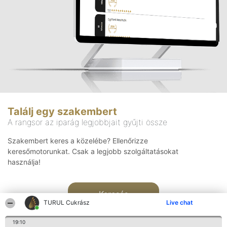
Találj egy szakembert
A rangsor az iparág legjobbjait gyűjti össze
Szakembert keres a közelébe? Ellenőrizze
keresőmotorunkat. Csak a legjobb szolgáltatásokat
használja!
Keresés
TURUL Cukrász
Live chat
19:10