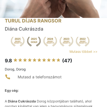
TURUL DÍJAS RANGSOR
Diána Cukrászda
Mutass többet >>
9.8
(47)
Dorog, Dorog
Mutasd a telefonszámot
Egy cég:
A
Diána Cukrászda
Dorog központjában található, ahol
gazdag kínálattal van jelen a hagyományos sütemények