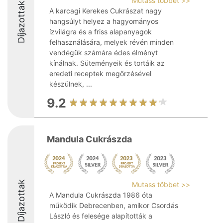
Mutass többet >>
Díjazottak
A karcagi Kerekes Cukrászat nagy
hangsúlyt helyez a hagyományos
ízvilágra és a friss alapanyagok
felhasználására, melyek révén minden
vendégük számára édes élményt
kínálnak. Süteményeik és tortáik az
eredeti receptek megőrzésével
készülnek, ...
9.2
Mandula Cukrászda
Díjazottak
Mutass többet >>
A Mandula Cukrászda 1986 óta
működik Debrecenben, amikor Csordás
László és felesége alapították a