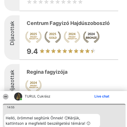
Centrum Fagyizó Hajdúszoboszló
Díjazottak
9.4
Regina fagyizója
Díjazottak
TURUL Cukrász
Live chat
14:55
Helló, örömmel segítünk Önnek! 🙂Kérjük,
Rangsorszervező
Népszavazás
Elérhetőség
kattintson a megfelelő beszélgetési témára! 🙂
SC Beautiful Company S.R.L.
Nyertesek
Elérhetőség