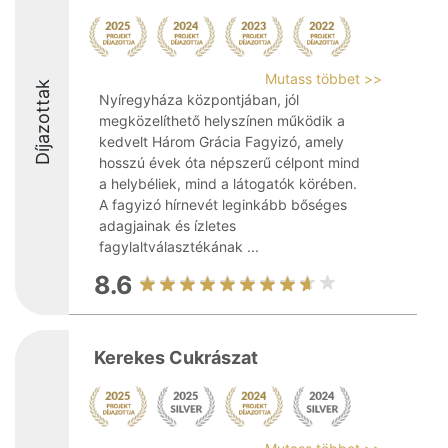
Mutass többet >>
Díjazottak
Nyíregyháza központjában, jól
megközelíthető helyszínen működik a
kedvelt Három Grácia Fagyizó, amely
hosszú évek óta népszerű célpont mind
a helybéliek, mind a látogatók körében.
A fagyizó hírnevét leginkább bőséges
adagjainak és ízletes
fagylaltválasztékának ...
8.6
Kerekes Cukrászat