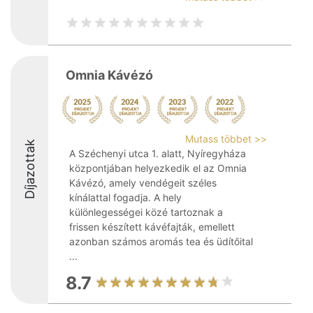
Omnia Kávézó
Mutass többet >>
Díjazottak
A Széchenyi utca 1. alatt, Nyíregyháza
központjában helyezkedik el az Omnia
Kávézó, amely vendégeit széles
kínálattal fogadja. A hely
különlegességei közé tartoznak a
frissen készített kávéfajták, emellett
azonban számos aromás tea és üdítőital
...
8.7