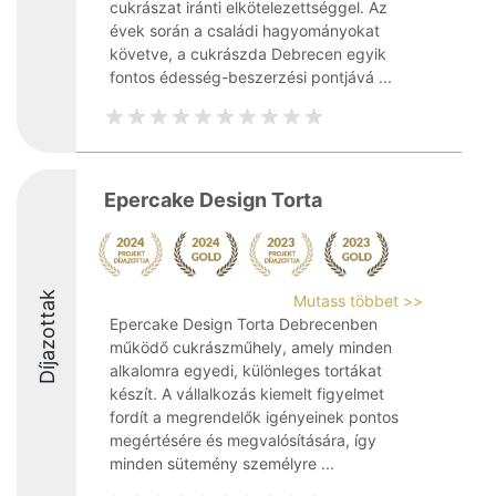
cukrászat iránti elkötelezettséggel. Az
évek során a családi hagyományokat
követve, a cukrászda Debrecen egyik
fontos édesség-beszerzési pontjává ...
Epercake Design Torta
Díjazottak
Mutass többet >>
Epercake Design Torta Debrecenben
működő cukrászműhely, amely minden
alkalomra egyedi, különleges tortákat
készít. A vállalkozás kiemelt figyelmet
fordít a megrendelők igényeinek pontos
megértésére és megvalósítására, így
minden sütemény személyre ...