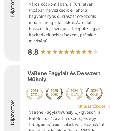
Díjazottak
város központjában, a Türr István
utcában helyezkedik el, ahol a
hagyományos cukrászat ötvöződik
modern megoldásokkal. Az üzlet
hosszú ideje szolgál a település egyik
közkedvelt helyszíneként, prémium
minőségű ...
8.8
VaBene Fagylalt és Desszert
Műhely
Díjazottak
Mutass többet >>
VaBene Fagylaltműhely Újkígyóson, a
Petőfi utca 1. alatt működik, és egy
többgenerációs családi vállalkozásként
ismert, amelynek gyökerei 1950-ig