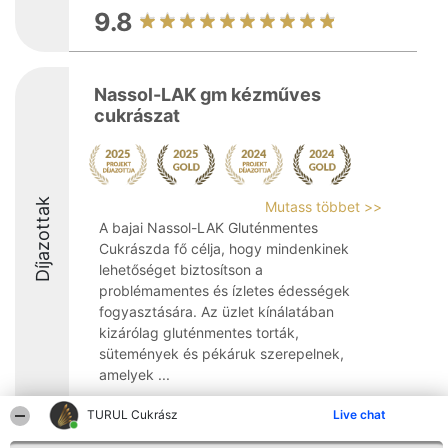
9.8
Nassol-LAK gm kézműves
cukrászat
Díjazottak
Mutass többet >>
A bajai Nassol-LAK Gluténmentes
Cukrászda fő célja, hogy mindenkinek
lehetőséget biztosítson a
problémamentes és ízletes édességek
fogyasztására. Az üzlet kínálatában
kizárólag gluténmentes torták,
sütemények és pékáruk szerepelnek,
amelyek ...
9.3
TURUL Cukrász
Live chat