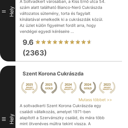
A Soltvadkert városában, a Kiss Ernő utca 54.
szám alatt található Bianco-Neró Cukrászda
Hely
II
változatos sütemény, torta és fagylalt
kínálatával emelkedik ki a cukrászdák közül.
Az üzlet külön figyelmet fordít arra, hogy
vendégei egyedi kéréseire ...
9.6
(2363)
Szent Korona Cukrászda
Mutass többet >>
A soltvadkerti Szent Korona Cukrászda egy
családi vállalkozás, amelyet 1971-ben
Hely
alapított a Szervánszky család, és mára több
III
mint ötvenéves múltra tekint vissza. A