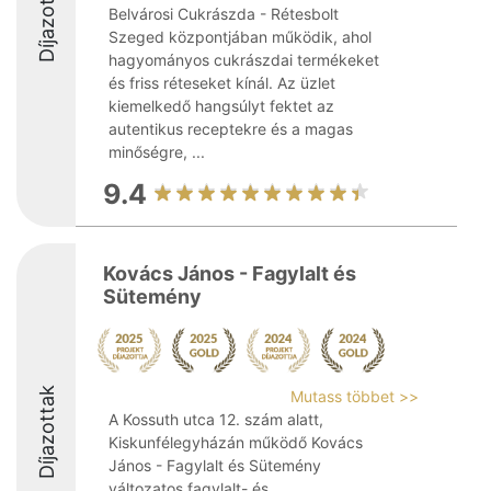
Díjazottak
Belvárosi Cukrászda - Rétesbolt
Szeged központjában működik, ahol
hagyományos cukrászdai termékeket
és friss réteseket kínál. Az üzlet
kiemelkedő hangsúlyt fektet az
autentikus receptekre és a magas
minőségre, ...
9.4
Kovács János - Fagylalt és
Sütemény
Díjazottak
Mutass többet >>
A Kossuth utca 12. szám alatt,
Kiskunfélegyházán működő Kovács
János - Fagylalt és Sütemény
változatos fagylalt- és