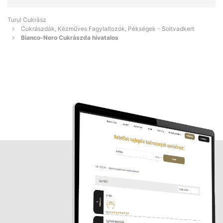
Turul Cukrász
Cukrászdák, Kézműves Fagylaltozók, Pékségek - Soltvadkert
Bianco-Nero Cukrászda hivatalos