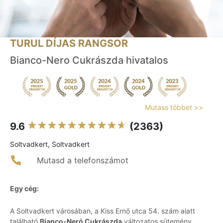
TURUL DÍJAS RANGSOR
Bianco-Nero Cukrászda hivatalos
Mutass többet >>
9.6
(2363)
Soltvadkert, Soltvadkert
Mutasd a telefonszámot
Egy cég:
A Soltvadkert városában, a Kiss Ernő utca 54. szám alatt
található
Bianco-Neró Cukrászda
változatos sütemény,