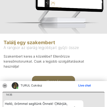
Találj egy szakembert
A rangsor az iparág legjobbjait gyűjti össze
Szakembert keres a közelébe? Ellenőrizze
keresőmotorunkat. Csak a legjobb szolgáltatásokat
használja!
Keresés
TURUL Cukrász
Live chat
14:35
Helló, örömmel segítünk Önnek! 🙂Kérjük,