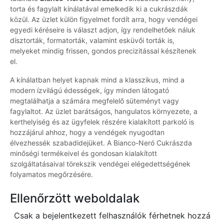
torta és fagylalt kínálatával emelkedik ki a cukrászdák
közül. Az üzlet külön figyelmet fordít arra, hogy vendégei
egyedi kéréseire is választ adjon, így rendelhetőek náluk
dísztorták, formatorták, valamint esküvői torták is,
melyeket mindig frissen, gondos precizitással készítenek
el.
A kínálatban helyet kapnak mind a klasszikus, mind a
modern ízvilágú édességek, így minden látogató
megtalálhatja a számára megfelelő süteményt vagy
fagylaltot. Az üzlet barátságos, hangulatos környezete, a
kerthelyiség és az ügyfelek részére kialakított parkoló is
hozzájárul ahhoz, hogy a vendégek nyugodtan
élvezhessék szabadidejüket. A Bianco-Neró Cukrászda
minőségi termékeivel és gondosan kialakított
szolgáltatásaival törekszik vendégei elégedettségének
folyamatos megőrzésére.
Ellenőrzött weboldalak
Csak a bejelentkezett felhasználók férhetnek hozzá