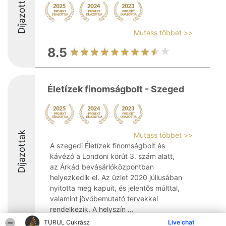
Díjazottak
Mutass többet >>
8.5
Életízek finomságbolt - Szeged
Díjazottak
Mutass többet >>
A szegedi Életízek finomságbolt és
kávézó a Londoni körút 3. szám alatt,
az Árkád bevásárlóközpontban
helyezkedik el. Az üzlet 2020 júliusában
nyitotta meg kapuit, és jelentős múlttal,
valamint jövőbemutató tervekkel
rendelkezik. A helyszín ...
TURUL Cukrász
Live chat