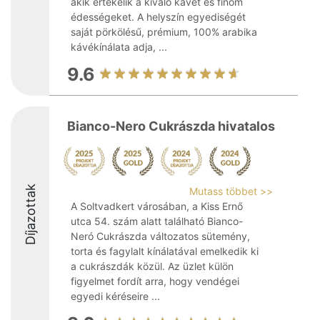
akik értékelik a kiváló kávét és finom
édességeket. A helyszín egyediségét
saját pörkölésű, prémium, 100% arabika
kávékínálata adja, ...
9.6
Bianco-Nero Cukrászda hivatalos
Díjazottak
Mutass többet >>
A Soltvadkert városában, a Kiss Ernő
utca 54. szám alatt található Bianco-
Neró Cukrászda változatos sütemény,
torta és fagylalt kínálatával emelkedik ki
a cukrászdák közül. Az üzlet külön
figyelmet fordít arra, hogy vendégei
egyedi kéréseire ...