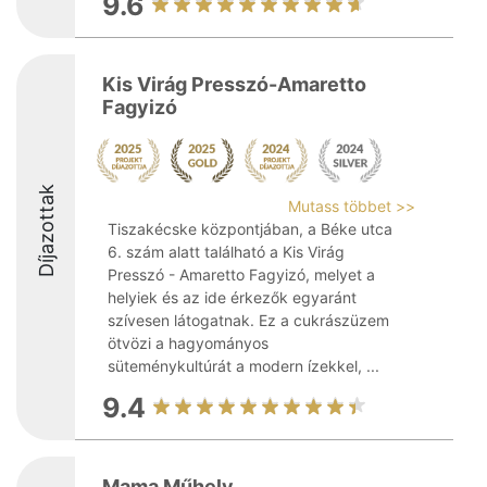
9.6
Kis Virág Presszó-Amaretto
Fagyizó
Díjazottak
Mutass többet >>
Tiszakécske központjában, a Béke utca
6. szám alatt található a Kis Virág
Presszó - Amaretto Fagyizó, melyet a
helyiek és az ide érkezők egyaránt
szívesen látogatnak. Ez a cukrászüzem
ötvözi a hagyományos
süteménykultúrát a modern ízekkel, ...
9.4
Mama Műhely