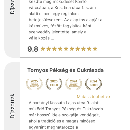
Díjazottak
kezdte meg működését Komló
városában, a Krisztina utca 1. szám
alatti címen, egy régi álom
beteljesüléseként. Az alapítás alapját a
kézműves, főzött fagylaltok iránti
szenvedély jelentette, amely a
vállalkozás ...
9.8
Tornyos Pékség és Cukrászda
Díjazottak
Mutass többet >>
A harkányi Kossuth Lajos utca 9. alatt
működő Tornyos Pékség és Cukrászda
már hosszú ideje szolgálja vendégeit,
ahol a tradíció és a magas minőség
egyaránt meghatározza a