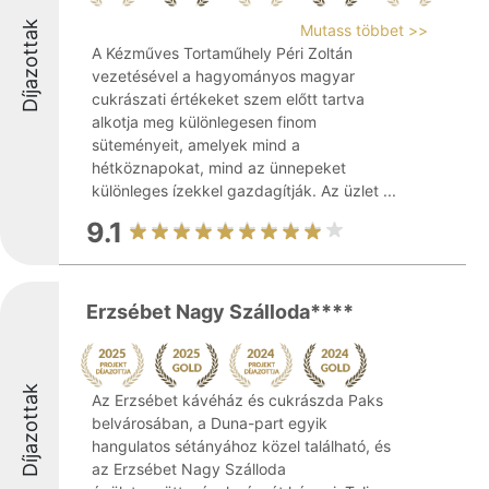
Díjazottak
Mutass többet >>
A Kézműves Tortaműhely Péri Zoltán
vezetésével a hagyományos magyar
cukrászati értékeket szem előtt tartva
alkotja meg különlegesen finom
süteményeit, amelyek mind a
hétköznapokat, mind az ünnepeket
különleges ízekkel gazdagítják. Az üzlet ...
9.1
Erzsébet Nagy Szálloda****
Díjazottak
Az Erzsébet kávéház és cukrászda Paks
belvárosában, a Duna-part egyik
hangulatos sétányához közel található, és
az Erzsébet Nagy Szálloda