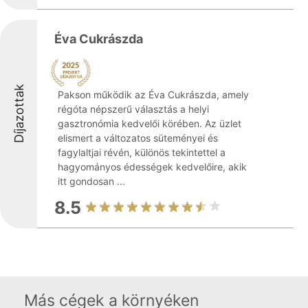
Éva Cukrászda
Díjazottak
Pakson működik az Éva Cukrászda, amely
régóta népszerű választás a helyi
gasztronómia kedvelői körében. Az üzlet
elismert a változatos süteményei és
fagylaltjai révén, különös tekintettel a
hagyományos édességek kedvelőire, akik
itt gondosan ...
8.5
Más cégek a környéken