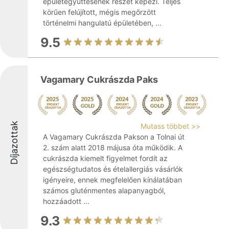
épületegyüttesének részét képezi. Teljes
körűen felújított, mégis megőrzött
történelmi hangulatú épületében, ...
9.5
Vagamary Cukrászda Paks
Díjazottak
Mutass többet >>
A Vagamary Cukrászda Pakson a Tolnai út
2. szám alatt 2018 májusa óta működik. A
cukrászda kiemelt figyelmet fordít az
egészségtudatos és ételallergiás vásárlók
igényeire, ennek megfelelően kínálatában
számos gluténmentes alapanyagból,
hozzáadott ...
9.3