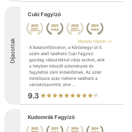
Cuki Fagyizó
Díjazottak
Mutass többet >>
A Balatonföldváron, a Kőröshegyi út 5.
szám alatt található Cuki Fagyizó
gazdag választékkal várja azokat, akik
a helyben készült sütemények és
fagylaltok iránt érdeklődnek. Az üzlet
mindössze száz méterre található a
városközponttól, ahol ...
9.3
Kudomrák Fagyizó