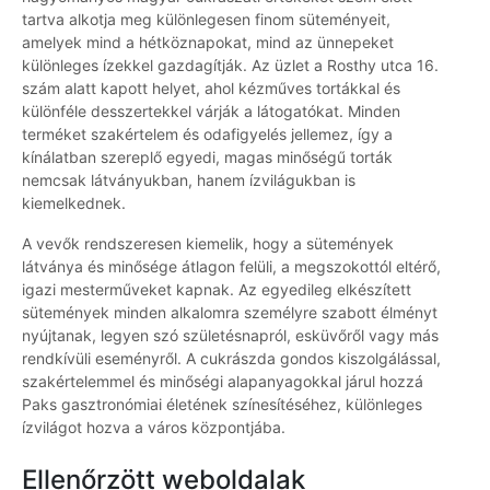
tartva alkotja meg különlegesen finom süteményeit,
amelyek mind a hétköznapokat, mind az ünnepeket
különleges ízekkel gazdagítják. Az üzlet a Rosthy utca 16.
szám alatt kapott helyet, ahol kézműves tortákkal és
különféle desszertekkel várják a látogatókat. Minden
terméket szakértelem és odafigyelés jellemez, így a
kínálatban szereplő egyedi, magas minőségű torták
nemcsak látványukban, hanem ízvilágukban is
kiemelkednek.
A vevők rendszeresen kiemelik, hogy a sütemények
látványa és minősége átlagon felüli, a megszokottól eltérő,
igazi mesterműveket kapnak. Az egyedileg elkészített
sütemények minden alkalomra személyre szabott élményt
nyújtanak, legyen szó születésnapról, esküvőről vagy más
rendkívüli eseményről. A cukrászda gondos kiszolgálással,
szakértelemmel és minőségi alapanyagokkal járul hozzá
Paks gasztronómiai életének színesítéséhez, különleges
ízvilágot hozva a város központjába.
Ellenőrzött weboldalak