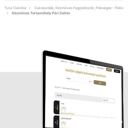
Turul Cukrász
Cukrászdák, Kézműves Fagylaltozók, Pékségek - Paks
Kézműves Tortaműhely Péri Zoltán