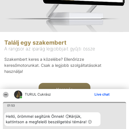
Találj egy szakembert
A rangsor az iparág legjobbjait gyűjti össze
Szakembert keres a közelébe? Ellenőrizze
keresőmotorunkat. Csak a legjobb szolgáltatásokat
használja!
Keresés
TURUL Cukrász
Live chat
01:53
Helló, örömmel segítünk Önnek! 🙂Kérjük,
kattintson a megfelelő beszélgetési témára! 🙂