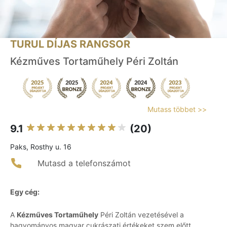
TURUL DÍJAS RANGSOR
Kézműves Tortaműhely Péri Zoltán
Mutass többet >>
9.1
(20)
Paks, Rosthy u. 16
Mutasd a telefonszámot
Egy cég:
A
Kézműves Tortaműhely
Péri Zoltán vezetésével a
hagyományos magyar cukrászati értékeket szem előtt