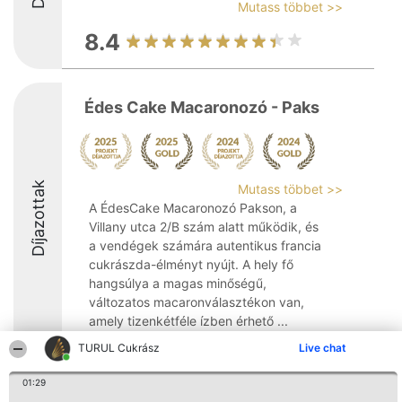
Mutass többet >>
8.4
Édes Cake Macaronozó - Paks
Díjazottak
Mutass többet >>
A ÉdesCake Macaronozó Pakson, a
Villany utca 2/B szám alatt működik, és
a vendégek számára autentikus francia
cukrászda-élményt nyújt. A hely fő
hangsúlya a magas minőségű,
változatos macaronválasztékon van,
amely tizenkétféle ízben érhető ...
TURUL Cukrász
Live chat
9.9
01:29