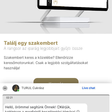
Találj egy szakembert
A rangsor az iparág legjobbjait gyűjti össze
Szakembert keres a közelébe? Ellenőrizze
keresőmotorunkat. Csak a legjobb szolgáltatásokat
használja!
Keresés
TURUL Cukrász
Live chat
02:21
Helló, örömmel segítünk Önnek! 🙂Kérjük,
kattintson a megfelelő beszélgetési témára! 🙂