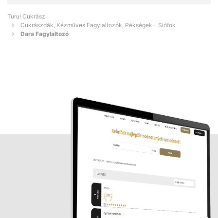
Turul Cukrász
Cukrászdák, Kézműves Fagylaltozók, Pékségek - Siófok
Dara Fagylaltozó