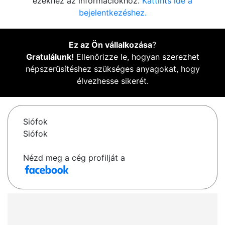
ezekhez az információkhoz.
Kattints ide a
bejelentkezéshez.
Ez az Ön vállalkozása
?
Gratulálunk!
Ellenőrizze le, hogyan szerezhet
népszerűsítéshez szükséges anyagokat, hogy
élvezhesse sikerét.
Siófok
Siófok
Nézd meg a cég profilját a