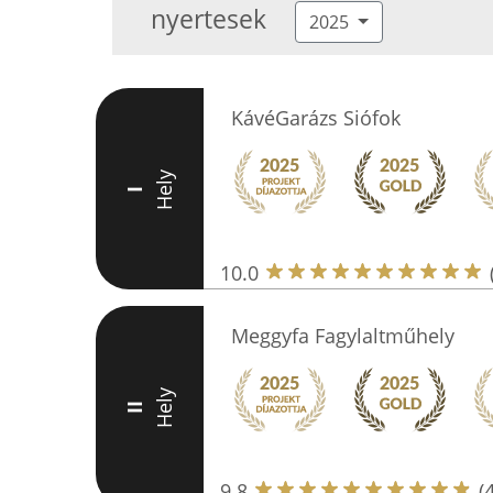
nyertesek
2025
KávéGarázs Siófok
Hely
I
10.0
Meggyfa Fagylaltműhely
Hely
II
9.8
(