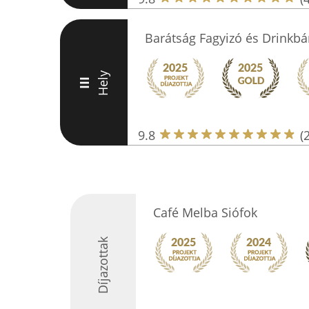
Barátság Fagyizó és Drinkbá
Hely
III
9.8
(
Café Melba Siófok
Díjazottak