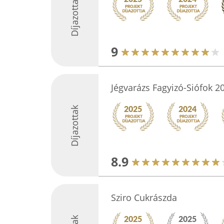
Díjazottak
9
Jégvarázs Fagyizó-Siófok 2
Díjazottak
8.9
Sziro Cukrászda