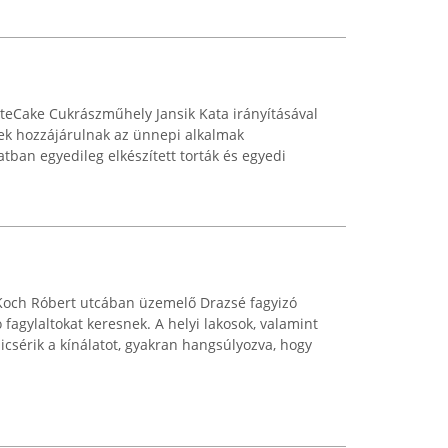
teCake Cukrászműhely Jansik Kata irányításával
yek hozzájárulnak az ünnepi alkalmak
atban egyedileg elkészített torták és egyedi
 Koch Róbert utcában üzemelő Drazsé fagyizó
 fagylaltokat keresnek. A helyi lakosok, valamint
icsérik a kínálatot, gyakran hangsúlyozva, hogy