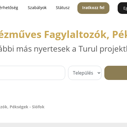
érhetőség
Szabályok
Státusz
Iratkozz fel
E
ézműves Fagylaltozók, Pék
ábbi más nyertesek a Turul projekt
zók, Pékségek - Siófok