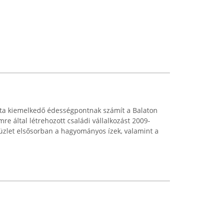
 óta kiemelkedő édességpontnak számít a Balaton
re által létrehozott családi vállalkozást 2009-
 üzlet elsősorban a hagyományos ízek, valamint a