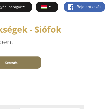
Bejelentkezés
gyéb iparágak
ségek - Siófok
ben.
Keresés