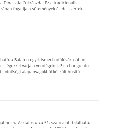
Dinasztia Cukrászda. Ez a tradicionális
rában fogadja a sütemények és desszertek
lható, a Balaton egyik ismert üdülővárosában,
egességekkel várja a vendégeket. Ez a hangulatos
tt, minőségi alapanyagokból készült hűsítő
ában, az Asztalos utca 51. szám alatt található,