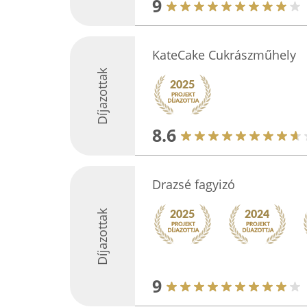
9
KateCake Cukrászműhely
Díjazottak
8.6
Drazsé fagyizó
Díjazottak
9