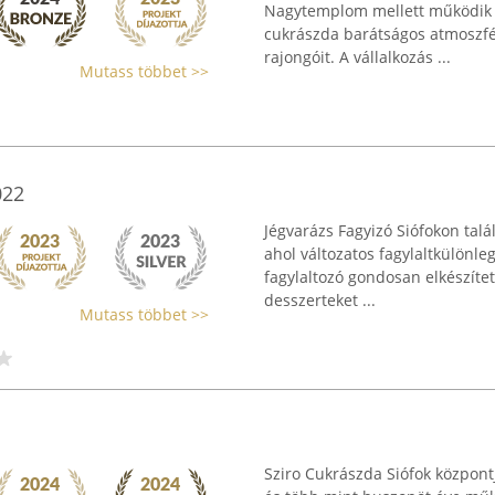
Nagytemplom mellett működik a 
cukrászda barátságos atmoszfé
rajongóit. A vállalkozás ...
Mutass többet >>
022
Jégvarázs Fagyizó Siófokon talá
ahol változatos fagylaltkülönl
fagylaltozó gondosan elkészíte
desszerteket ...
Mutass többet >>
Sziro Cukrászda Siófok központj