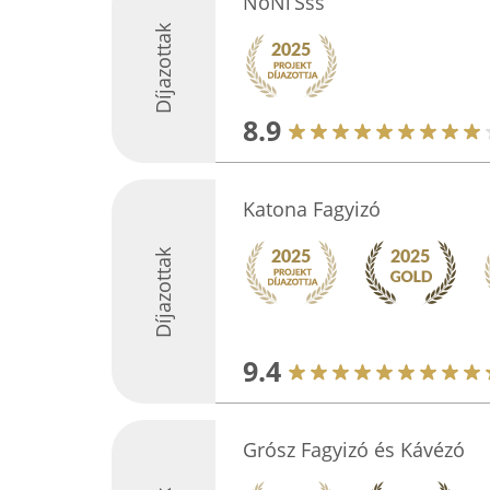
NoNi’Sss
Díjazottak
8.9
Katona Fagyizó
Díjazottak
9.4
Grósz Fagyizó és Kávézó