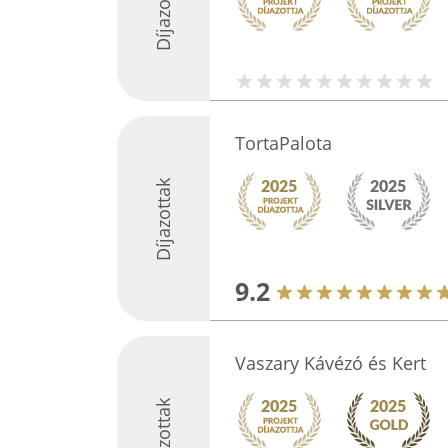
Díjazottak
TortaPalota
Díjazottak
9.2
Vaszary Kávézó és Kert
Díjazottak