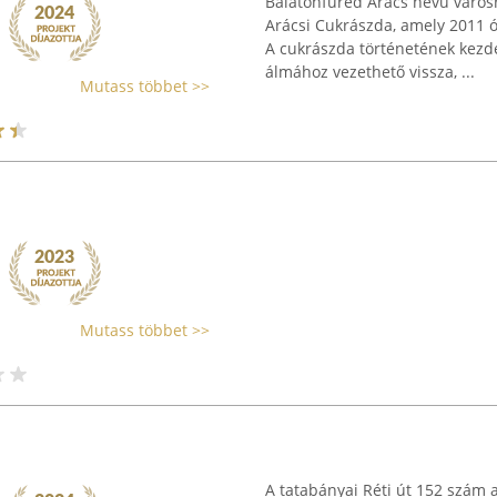
Balatonfüred Arács nevű váro
Arácsi Cukrászda, amely 2011 ó
A cukrászda történetének kezd
álmához vezethető vissza, ...
Mutass többet >>
Mutass többet >>
A tatabányai Réti út 152 szám