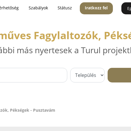
érhetőség
Szabályok
Státusz
Iratkozz fel
E
műves Fagylaltozók, Péks
ábbi más nyertesek a Turul projekt
ozók, Pékségek - Pusztavám