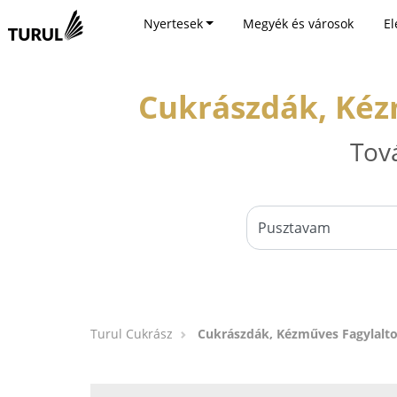
Nyertesek
Megyék és városok
El
Cukrászdák, Kéz
Tov
Turul Cukrász
Cukrászdák, Kézműves Fagylalt