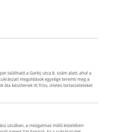
 található a Gorkij utca 8. szám alatt, ahol a
 cukrászati megoldások egysége teremti meg a
óta készítenek itt friss, ízletes tortaszeleteket
lász utcában, a mozgalmas móló közelében
jairól ismert Tat Fagyizó. Ez a cukrászüzlet