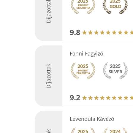
Díjazottak
9.8
Fanni Fagyizó
Díjazottak
9.2
Levendula Kávézó