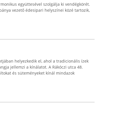
monikus együttesével szolgálja ki vendégkörét.
ánya vezető édesipari helyszínei közé tartozik,
jában helyezkedik el, ahol a tradicionális ízek
gja jellemzi a kínálatot. A Rákóczi utca 48.
laltokat és süteményeket kínál mindazok