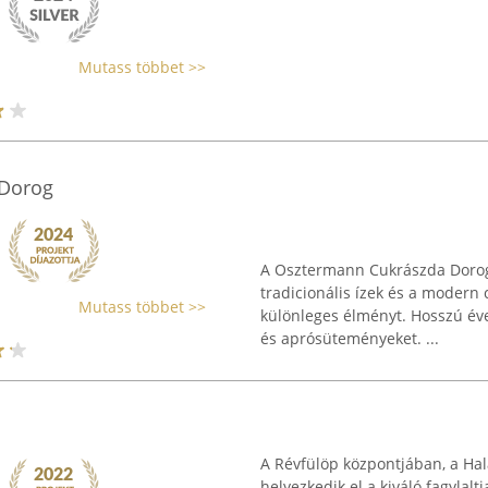
Mutass többet >>
 Dorog
A Osztermann Cukrászda Dorogon
tradicionális ízek és a modern
Mutass többet >>
különleges élményt. Hosszú évek 
és aprósüteményeket. ...
A Révfülöp központjában, a Ha
helyezkedik el a kiváló fagylalt