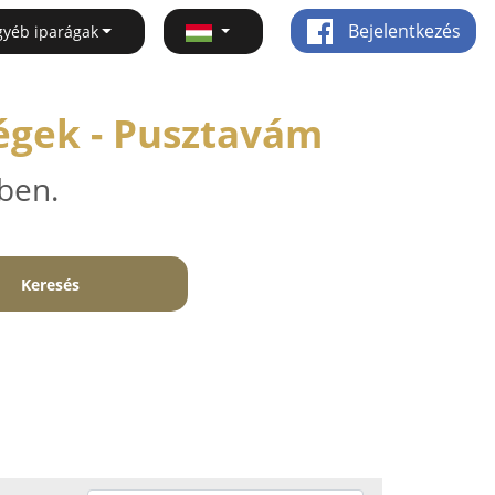
Bejelentkezés
gyéb iparágak
égek - Pusztavám
ben.
Keresés