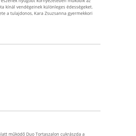
srészének nyugodt környezetében működik az
ta kínál vendégeinek különleges édességeket.
ete a tulajdonos, Kara Zsuzsanna gyermekkori
 alatt működő Duo Tortaszalon cukrászda a