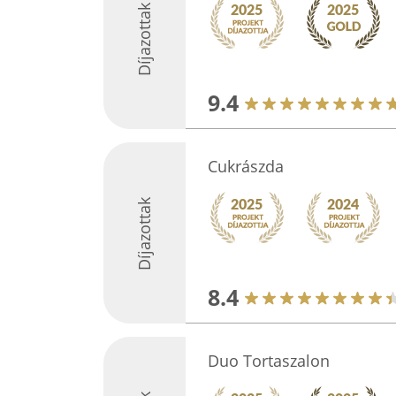
Díjazottak
9.4
Cukrászda
Díjazottak
8.4
Duo Tortaszalon