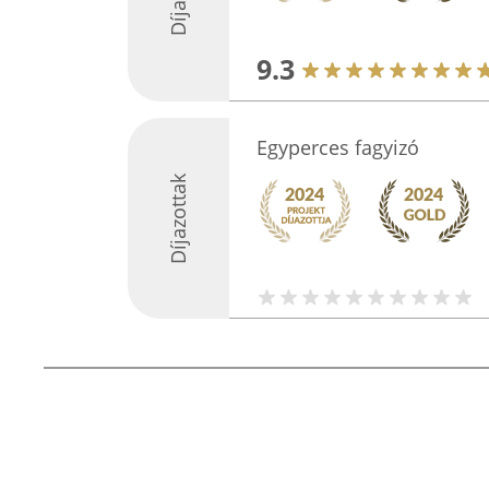
9.3
Egyperces fagyizó
Díjazottak