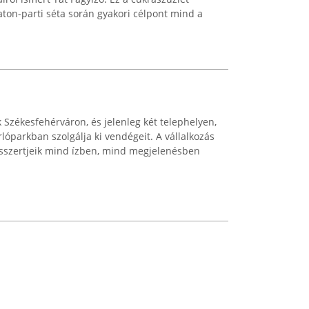
aton-parti séta során gyakori célpont mind a
 Székesfehérváron, és jelenleg két telephelyen,
lóparkban szolgálja ki vendégeit. A vállalkozás
desszertjeik mind ízben, mind megjelenésben