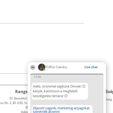
TURUL Cukrász
Live chat
11:20
Helló, örömmel segítünk Önnek! 🙂
Rangsorszervező
Kérjük, kattintson a megfelelő
Népszavazás
Elérhetősé
beszélgetési témára! 🙂
SC Beautiful Company S.R.L.
Nyertesek
Elérhetőség
 Nr. 2, Bl. A30, Sc. A, Et. 4, Ap. 13
Az összes
Bukarest 53-238
díjazottak
Díjazott vagyok, marketing anyagokat
szeretnék átvenni
Adószám 36737675
listája