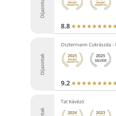
Díjazottak
8.8
Osztermann Cukrászda -
Díjazottak
9.2
Tat Kávézó