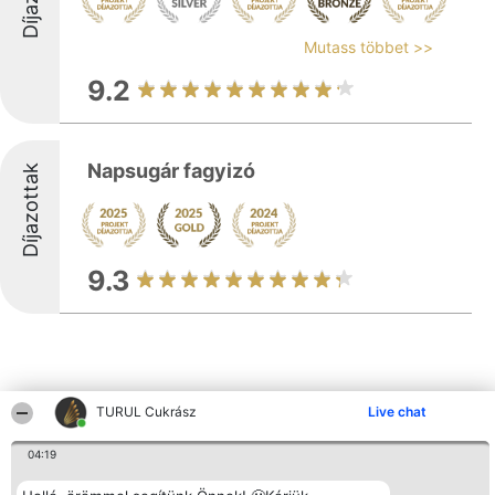
Mutass többet >>
9.2
Napsugár fagyizó
Díjazottak
9.3
TURUL Cukrász
Live chat
Más cégek a környéken
04:19