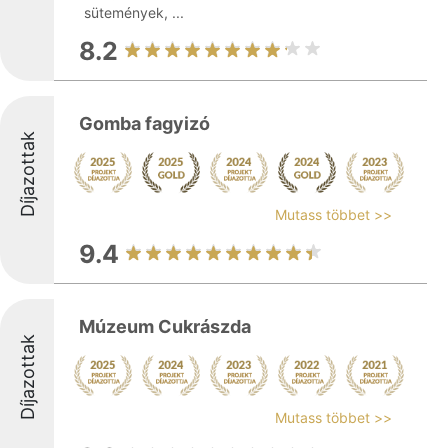
sütemények, ...
8.2
Gomba fagyizó
Díjazottak
Mutass többet >>
9.4
Múzeum Cukrászda
Díjazottak
Mutass többet >>