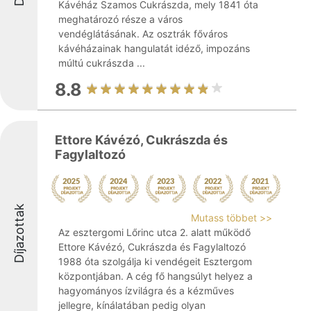
Kávéház Szamos Cukrászda, mely 1841 óta
meghatározó része a város
vendéglátásának. Az osztrák főváros
kávéházainak hangulatát idéző, impozáns
múltú cukrászda ...
8.8
Ettore Kávézó, Cukrászda és
Fagylaltozó
Díjazottak
Mutass többet >>
Az esztergomi Lőrinc utca 2. alatt működő
Ettore Kávézó, Cukrászda és Fagylaltozó
1988 óta szolgálja ki vendégeit Esztergom
központjában. A cég fő hangsúlyt helyez a
hagyományos ízvilágra és a kézműves
jellegre, kínálatában pedig olyan