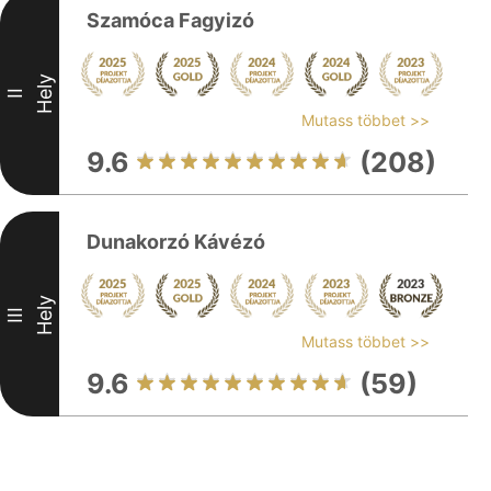
Szamóca Fagyizó
Hely
II
Mutass többet >>
9.6
(208)
Dunakorzó Kávézó
Hely
III
Mutass többet >>
9.6
(59)