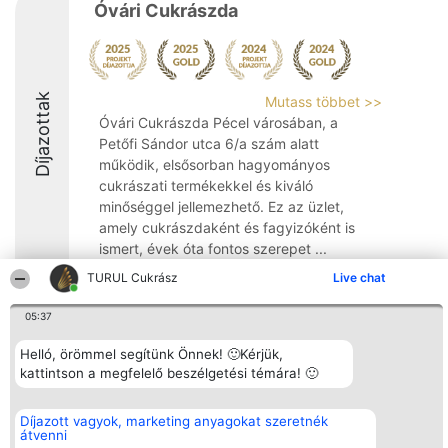
Óvári Cukrászda
Díjazottak
Mutass többet >>
Óvári Cukrászda Pécel városában, a
Petőfi Sándor utca 6/a szám alatt
működik, elsősorban hagyományos
cukrászati termékekkel és kiváló
minőséggel jellemezhető. Ez az üzlet,
amely cukrászdaként és fagyizóként is
ismert, évek óta fontos szerepet ...
TURUL Cukrász
Live chat
9.4
05:37
Helló, örömmel segítünk Önnek! 🙂Kérjük,
Rangsorszervező
Népszavazás
Elérhetőség
SC Beautiful Company S.R.L.
kattintson a megfelelő beszélgetési témára! 🙂
Nyertesek
Elérhetőség
Bulevardul Aleea Timișul De
Az összes
Sus Nr. 2, Bl. A30, Sc. A, Et.
díjazottak
4, Ap. 13
listája
Díjazott vagyok, marketing anyagokat szeretnék
Bukarest 53-238
Szabályok
átvenni
Adószám 36737675
Státusz