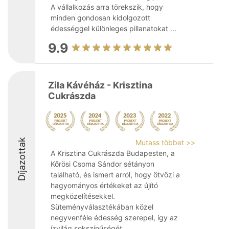
A vállalkozás arra törekszik, hogy
minden gondosan kidolgozott
édességgel különleges pillanatokat ...
9.9
Zila Kávéház - Krisztina
Cukrászda
Díjazottak
Mutass többet >>
A Krisztina Cukrászda Budapesten, a
Kőrösi Csoma Sándor sétányon
található, és ismert arról, hogy ötvözi a
hagyományos értékeket az újító
megközelítésekkel.
Süteményválasztékában közel
negyvenféle édesség szerepel, így az
ízvilág sokszínűségét ...