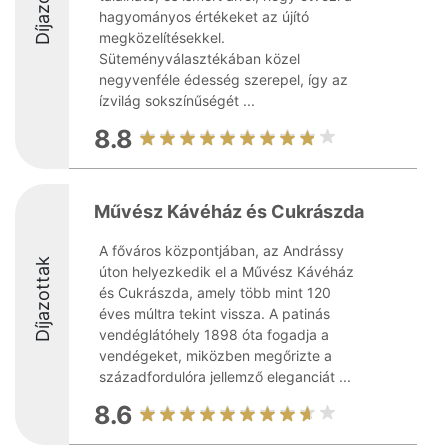
Díjazottak
hagyományos értékeket az újító
megközelítésekkel.
Süteményválasztékában közel
negyvenféle édesség szerepel, így az
ízvilág sokszínűségét ...
8.8
Művész Kávéház és Cukrászda
A főváros központjában, az Andrássy
Díjazottak
úton helyezkedik el a Művész Kávéház
és Cukrászda, amely több mint 120
éves múltra tekint vissza. A patinás
vendéglátóhely 1898 óta fogadja a
vendégeket, miközben megőrizte a
századfordulóra jellemző eleganciát ...
8.6