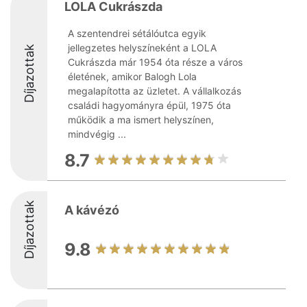
LOLA Cukrászda
A szentendrei sétálóutca egyik
jellegzetes helyszíneként a LOLA
Díjazottak
Cukrászda már 1954 óta része a város
életének, amikor Balogh Lola
megalapította az üzletet. A vállalkozás
családi hagyományra épül, 1975 óta
működik a ma ismert helyszínen,
mindvégig ...
8.7
Díjazottak
A kávézó
9.8