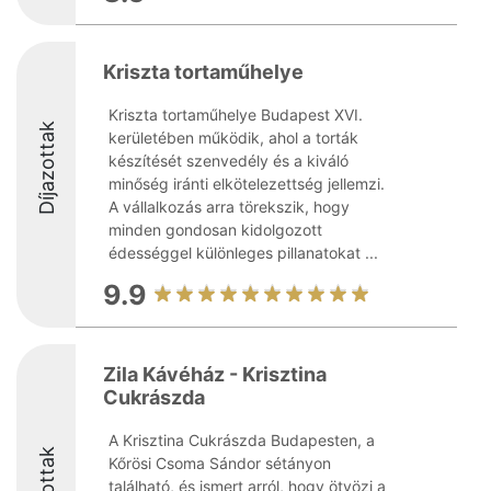
Kriszta tortaműhelye
Kriszta tortaműhelye Budapest XVI.
Díjazottak
kerületében működik, ahol a torták
készítését szenvedély és a kiváló
minőség iránti elkötelezettség jellemzi.
A vállalkozás arra törekszik, hogy
minden gondosan kidolgozott
édességgel különleges pillanatokat ...
9.9
Zila Kávéház - Krisztina
Cukrászda
A Krisztina Cukrászda Budapesten, a
Kőrösi Csoma Sándor sétányon
található, és ismert arról, hogy ötvözi a