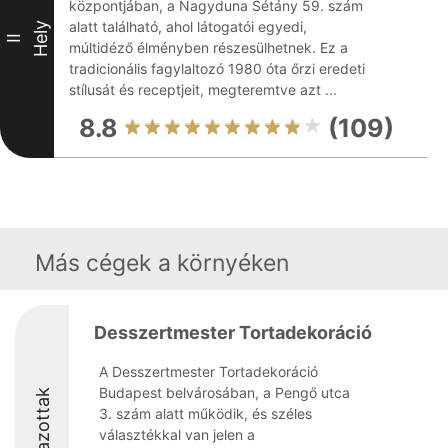
központjában, a Nagyduna Sétány 59. szám
alatt található, ahol látogatói egyedi,
Hely
II
múltidéző élményben részesülhetnek. Ez a
tradicionális fagylaltozó 1980 óta őrzi eredeti
stílusát és receptjeit, megteremtve azt ...
8.8
(109)
Más cégek a környéken
Desszertmester Tortadekoráció
A Desszertmester Tortadekoráció
Budapest belvárosában, a Pengő utca
Díjazottak
3. szám alatt működik, és széles
választékkal van jelen a