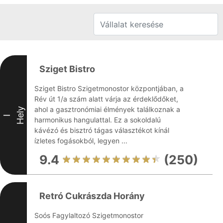
Sziget Bistro
Sziget Bistro Szigetmonostor központjában, a
Rév út 1/a szám alatt várja az érdeklődőket,
ahol a gasztronómiai élmények találkoznak a
Hely
I
harmonikus hangulattal. Ez a sokoldalú
kávézó és bisztró tágas választékot kínál
ízletes fogásokból, legyen ...
9.4
(250)
Retró Cukrászda Horány
Soós Fagylaltozó Szigetmonostor