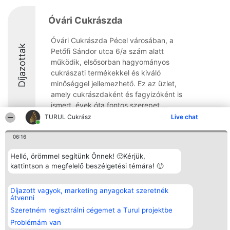
Óvári Cukrászda
Óvári Cukrászda Pécel városában, a
Díjazottak
Petőfi Sándor utca 6/a szám alatt
működik, elsősorban hagyományos
cukrászati termékekkel és kiváló
minőséggel jellemezhető. Ez az üzlet,
amely cukrászdaként és fagyizóként is
ismert, évek óta fontos szerepet ...
TURUL Cukrász
Live chat
9.4
06:16
Helló, örömmel segítünk Önnek! 🙂Kérjük,
Rangsorszervező
Népszavazás
Elérhetőség
kattintson a megfelelő beszélgetési témára! 🙂
SC Beautiful Company S.R.L.
Nyertesek
Elérhetőség
Bulevardul Aleea Timișul De
Az összes
Sus Nr. 2, Bl. A30, Sc. A, Et.
díjazottak
Díjazott vagyok, marketing anyagokat szeretnék
4, Ap. 13
listája
átvenni
Bukarest 53-238
Szabályok
Adószám 36737675
Státusz
Szeretném regisztrálni cégemet a Turul projektbe
tel: +363 033 425 71
Polityka
Problémám van
Prywatności