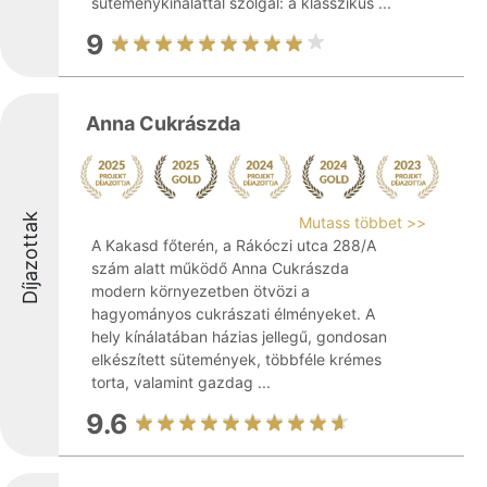
süteménykínálattal szolgál: a klasszikus ...
9
Anna Cukrászda
Díjazottak
Mutass többet >>
A Kakasd főterén, a Rákóczi utca 288/A
szám alatt működő Anna Cukrászda
modern környezetben ötvözi a
hagyományos cukrászati élményeket. A
hely kínálatában házias jellegű, gondosan
elkészített sütemények, többféle krémes
torta, valamint gazdag ...
9.6