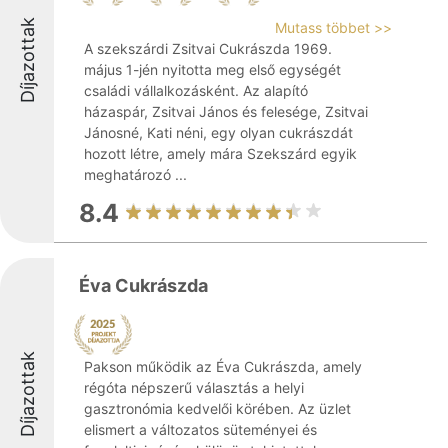
Díjazottak
Mutass többet >>
A szekszárdi Zsitvai Cukrászda 1969.
május 1-jén nyitotta meg első egységét
családi vállalkozásként. Az alapító
házaspár, Zsitvai János és felesége, Zsitvai
Jánosné, Kati néni, egy olyan cukrászdát
hozott létre, amely mára Szekszárd egyik
meghatározó ...
8.4
Éva Cukrászda
Díjazottak
Pakson működik az Éva Cukrászda, amely
régóta népszerű választás a helyi
gasztronómia kedvelői körében. Az üzlet
elismert a változatos süteményei és