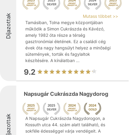
Díjazottak
Mutass többet >>
Tamásiban, Tolna megye központjában
működik a Simon Cukrászda és Kávézó,
amely 1982 óta része a térség
gasztronómiai életének. Ez a családi cég
évek óta nagy hangsúlyt helyez a minőségi
sütemények, torták és fagylaltok
készítésére. A kínálatban ...
9.2
Napsugár Cukrászda Nagydorog
Díjazottak
A Napsugár Cukrászda Nagydorogon, a
Kossuth utca 44. szám alatt található, és
sokféle édességgel várja vendégeit. A