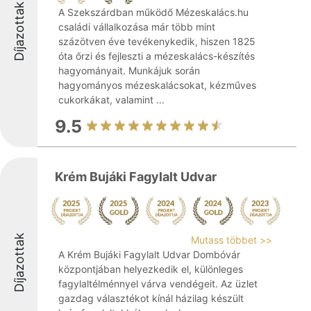
Díjazottak
A Szekszárdban működő Mézeskalács.hu
családi vállalkozása már több mint
százötven éve tevékenykedik, hiszen 1825
óta őrzi és fejleszti a mézeskalács-készítés
hagyományait. Munkájuk során
hagyományos mézeskalácsokat, kézműves
cukorkákat, valamint ...
9.5
Krém Bujáki Fagylalt Udvar
Díjazottak
Mutass többet >>
A Krém Bujáki Fagylalt Udvar Dombóvár
központjában helyezkedik el, különleges
fagylaltélménnyel várva vendégeit. Az üzlet
gazdag választékot kínál házilag készült