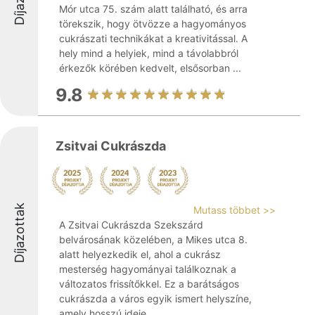
Mór utca 75. szám alatt található, és arra
törekszik, hogy ötvözze a hagyományos
cukrászati technikákat a kreativitással. A
hely mind a helyiek, mind a távolabbról
érkezők körében kedvelt, elsősorban ...
9.8
Zsitvai Cukrászda
Díjazottak
Mutass többet >>
A Zsitvai Cukrászda Szekszárd
belvárosának közelében, a Mikes utca 8.
alatt helyezkedik el, ahol a cukrász
mesterség hagyományai találkoznak a
változatos frissítőkkel. Ez a barátságos
cukrászda a város egyik ismert helyszíne,
amely hosszú ideje ...