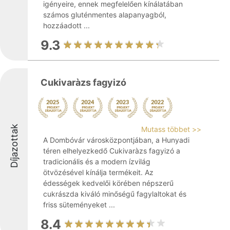
igényeire, ennek megfelelően kínálatában
számos gluténmentes alapanyagból,
hozzáadott ...
9.3
Cukivaràzs fagyizó
Díjazottak
Mutass többet >>
A Dombóvár városközpontjában, a Hunyadi
téren elhelyezkedő Cukivaràzs fagyizó a
tradicionális és a modern ízvilág
ötvözésével kínálja termékeit. Az
édességek kedvelői körében népszerű
cukrászda kiváló minőségű fagylaltokat és
friss süteményeket ...
8.4