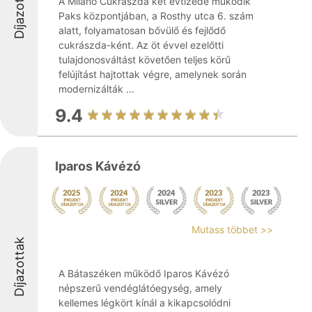
Díjazottak
A Milánó Cukrászda két évtizede működik
Paks központjában, a Rosthy utca 6. szám
alatt, folyamatosan bővülő és fejlődő
cukrászda-ként. Az öt évvel ezelőtti
tulajdonosváltást követően teljes körű
felújítást hajtottak végre, amelynek során
modernizálták ...
9.4
Iparos Kávézó
Mutass többet >>
Díjazottak
A Bátaszéken működő Iparos Kávézó
népszerű vendéglátóegység, amely
kellemes légkört kínál a kikapcsolódni