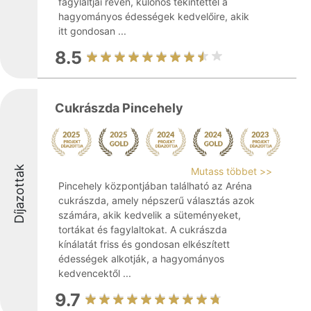
fagylaltjai révén, különös tekintettel a
hagyományos édességek kedvelőire, akik
itt gondosan ...
8.5
Cukrászda Pincehely
Díjazottak
Mutass többet >>
Pincehely központjában található az Aréna
cukrászda, amely népszerű választás azok
számára, akik kedvelik a süteményeket,
tortákat és fagylaltokat. A cukrászda
kínálatát friss és gondosan elkészített
édességek alkotják, a hagyományos
kedvencektől ...
9.7