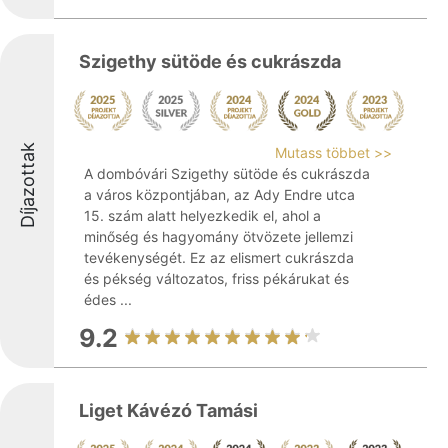
Szigethy sütöde és cukrászda
Díjazottak
Mutass többet >>
A dombóvári Szigethy sütöde és cukrászda
a város központjában, az Ady Endre utca
15. szám alatt helyezkedik el, ahol a
minőség és hagyomány ötvözete jellemzi
tevékenységét. Ez az elismert cukrászda
és pékség változatos, friss pékárukat és
édes ...
9.2
Liget Kávézó Tamási