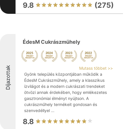
9.8
(275)
ÉdesM Cukrászmühely
Díjazottak
Mutass többet >>
Gyönk település központjában működik a
ÉdesM Cukrászműhely, amely a klasszikus
ízvilágot és a modern cukrászati trendeket
ötvözi annak érdekében, hogy emlékezetes
gasztronómiai élményt nyújtson. A
cukrászműhely termékeit gondosan és
szenvedéllyel ...
8.8