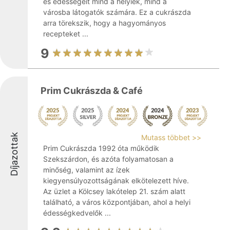
és édességeit mind a helyiek, mind a
városba látogatók számára. Ez a cukrászda
arra törekszik, hogy a hagyományos
recepteket ...
9
Prim Cukrászda & Café
Díjazottak
Mutass többet >>
Prim Cukrászda 1992 óta működik
Szekszárdon, és azóta folyamatosan a
minőség, valamint az ízek
kiegyensúlyozottságának elkötelezett híve.
Az üzlet a Kölcsey lakótelep 21. szám alatt
található, a város központjában, ahol a helyi
édességkedvelők ...