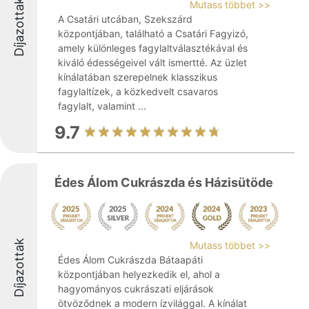
Díjazottak
Mutass többet >>
A Csatári utcában, Szekszárd
központjában, található a Csatári Fagyizó,
amely különleges fagylaltválasztékával és
kiváló édességeivel vált ismertté. Az üzlet
kínálatában szerepelnek klasszikus
fagylaltízek, a közkedvelt csavaros
fagylalt, valamint ...
9.7
Édes Álom Cukrászda és Házisütöde
Díjazottak
Mutass többet >>
Édes Álom Cukrászda Bátaapáti
központjában helyezkedik el, ahol a
hagyományos cukrászati eljárások
ötvöződnek a modern ízvilággal. A kínálat