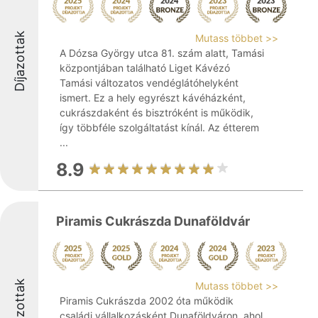
Díjazottak
Mutass többet >>
A Dózsa György utca 81. szám alatt, Tamási
központjában található Liget Kávézó
Tamási változatos vendéglátóhelyként
ismert. Ez a hely egyrészt kávéházként,
cukrászdaként és bisztróként is működik,
így többféle szolgáltatást kínál. Az étterem
...
8.9
Piramis Cukrászda Dunaföldvár
Díjazottak
Mutass többet >>
Piramis Cukrászda 2002 óta működik
családi vállalkozásként Dunaföldváron, ahol