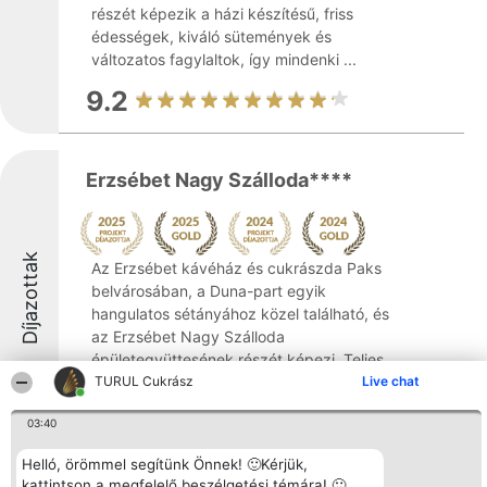
részét képezik a házi készítésű, friss
édességek, kiváló sütemények és
változatos fagylaltok, így mindenki ...
9.2
Erzsébet Nagy Szálloda****
Díjazottak
Az Erzsébet kávéház és cukrászda Paks
belvárosában, a Duna-part egyik
hangulatos sétányához közel található, és
az Erzsébet Nagy Szálloda
épületegyüttesének részét képezi. Teljes
körűen felújított, mégis megőrzött
TURUL Cukrász
Live chat
történelmi hangulatú épületében, ...
03:40
9.5
Helló, örömmel segítünk Önnek! 🙂Kérjük,
kattintson a megfelelő beszélgetési témára! 🙂