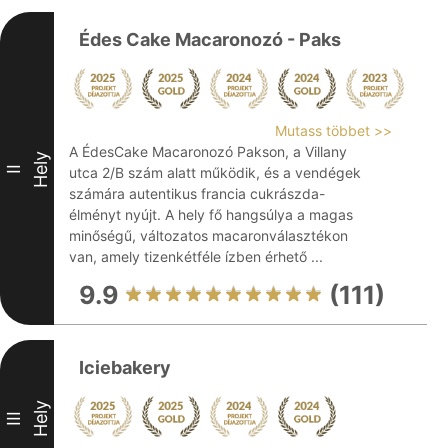
Édes Cake Macaronozó - Paks
Mutass többet >>
A ÉdesCake Macaronozó Pakson, a Villany
Hely
II
utca 2/B szám alatt működik, és a vendégek
számára autentikus francia cukrászda-
élményt nyújt. A hely fő hangsúlya a magas
minőségű, változatos macaronválasztékon
van, amely tizenkétféle ízben érhető ...
9.9
(111)
Iciebakery
Hely
III