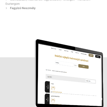
Esztergom
Fagyizó Neszmély