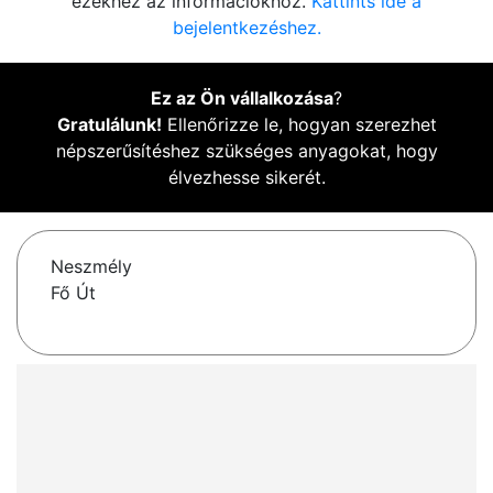
ezekhez az információkhoz.
Kattints ide a
bejelentkezéshez.
Ez az Ön vállalkozása
?
Gratulálunk!
Ellenőrizze le, hogyan szerezhet
népszerűsítéshez szükséges anyagokat, hogy
élvezhesse sikerét.
Neszmély
Fő Út