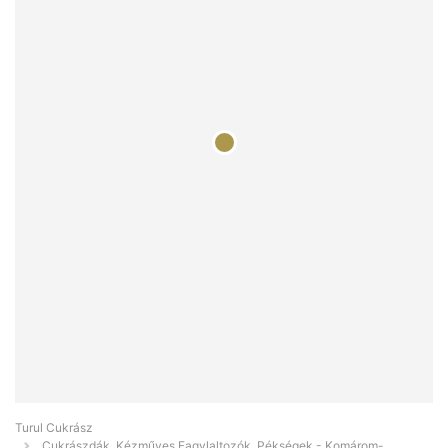
Turul Cukrász
Cukrászdák, Kézműves Fagylaltozók, Pékségek - Komárom-