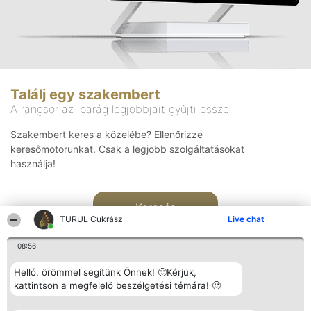
Találj egy szakembert
A rangsor az iparág legjobbjait gyűjti össze
Szakembert keres a közelébe? Ellenőrizze
keresőmotorunkat. Csak a legjobb szolgáltatásokat
használja!
Keresés
TURUL Cukrász
Live chat
08:56
Helló, örömmel segítünk Önnek! 🙂Kérjük,
kattintson a megfelelő beszélgetési témára! 🙂
Rangsorszervező
Népszavazás
Elérhetőség