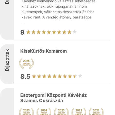
Kávéház kiemelkedő választási lehetőséget
kínál azoknak, akik rajonganak a finom
sütemények, változatos desszertek és friss
kávék iránt. A vendéglátóhely barátságos
...
9
KissKürtős Komárom
Díjazottak
8.5
Esztergomi Központi Kávéház
Szamos Cukrászda