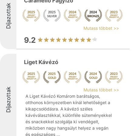
Caramello Fagyizó
Díjazottak
Mutass többet >>
9.2
Liget Kávézó
Díjazottak
Mutass többet >>
A Liget Kávézó Komárom barátságos,
otthonos környezetben kínál lehetőséget a
kikapcsolódásra. A kávézó széles
kávéválasztékkal, különféle süteményekkel
és snackekkel szolgálja ki vendégeit,
miközben nagy hangsúlyt helyez a vegán
és egészséges ...