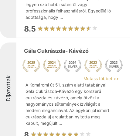
legyen szó hobbi sütésről vagy
professzionális felhasználásról. Egyedülálló
adottsága, hogy ...
8.5
Gála Cukrászda- Kávézó
Díjazottak
Mutass többet >>
A Komáromi út 51. szám alatti tatabányai
Gála Cukrászda-Kávézó egy korszerű
cukrászda és kávézó, amely ötvözi a
hagyományos sütemények ízvilágát a
modern eleganciával. Az egykori jól ismert
cukrászda új arculatban nyitotta meg
kapuit, megújult ...
8