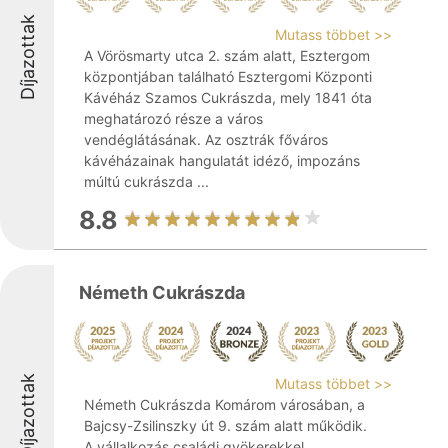
Díjazottak
Mutass többet >>
A Vörösmarty utca 2. szám alatt, Esztergom
központjában található Esztergomi Központi
Kávéház Szamos Cukrászda, mely 1841 óta
meghatározó része a város
vendéglátásának. Az osztrák főváros
kávéházainak hangulatát idéző, impozáns
múltú cukrászda ...
8.8
Németh Cukrászda
Díjazottak
Mutass többet >>
Németh Cukrászda Komárom városában, a
Bajcsy-Zsilinszky út 9. szám alatt működik.
A vállalkozás családi gyökerekkel