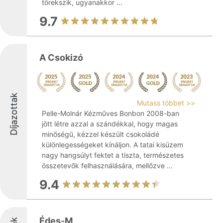
törekszik, ugyanakkor ...
9.7
A Csokizó
Díjazottak
Mutass többet >>
Pelle-Molnár Kézműves Bonbon 2008-ban
jött létre azzal a szándékkal, hogy magas
minőségű, kézzel készült csokoládé
különlegességeket kínáljon. A tatai kisüzem
nagy hangsúlyt fektet a tiszta, természetes
összetevők felhasználására, mellőzve ...
9.4
Édes-M