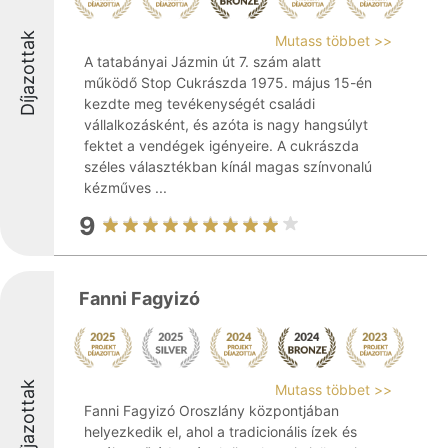
Díjazottak
Mutass többet >>
A tatabányai Jázmin út 7. szám alatt
működő Stop Cukrászda 1975. május 15-én
kezdte meg tevékenységét családi
vállalkozásként, és azóta is nagy hangsúlyt
fektet a vendégek igényeire. A cukrászda
széles választékban kínál magas színvonalú
kézműves ...
9
Fanni Fagyizó
Díjazottak
Mutass többet >>
Fanni Fagyizó Oroszlány központjában
helyezkedik el, ahol a tradicionális ízek és