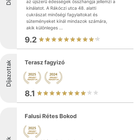
az újszerű édességek összhangja jellemzi a
kínálatot. A Rákóczi utca 48. alatti
cukrászat minőségi fagylaltokat és
süteményeket kínál mindazok számára,
akik különleges ...
9.2
Terasz fagyizó
Díjazottak
8.1
Falusi Rétes Bokod