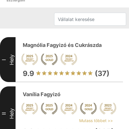
Esztergom
Magnólia Fagyizó és Cukrászda
Hely
I
9.9
(37)
Vanília Fagyizó
Hely
II
Mutass többet >>