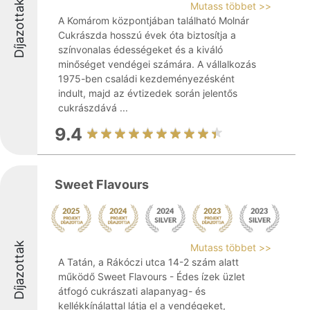
Díjazottak
Mutass többet >>
A Komárom központjában található Molnár
Cukrászda hosszú évek óta biztosítja a
színvonalas édességeket és a kiváló
minőséget vendégei számára. A vállalkozás
1975-ben családi kezdeményezésként
indult, majd az évtizedek során jelentős
cukrászdává ...
9.4
Sweet Flavours
Díjazottak
Mutass többet >>
A Tatán, a Rákóczi utca 14-2 szám alatt
működő Sweet Flavours - Édes ízek üzlet
átfogó cukrászati alapanyag- és
kellékkínálattal látja el a vendégeket,