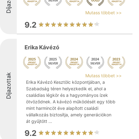
Díjazottak
Mutass többet >>
9.2
Erika Kávézó
Díjazottak
Mutass többet >>
Erika Kávézó Kesztölc központjában, a
Szabadság téren helyezkedik el, ahol a
családias légkör és a hagyományos ízek
ötvöződnek. A kávézó működését egy több
mint harmincöt éve alapított családi
vállalkozás biztosítja, amely generációkon
át gyűjtött ...
9.2