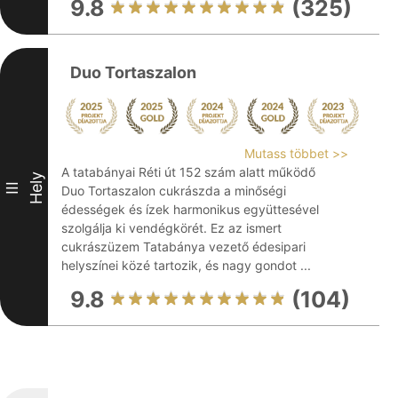
9.8
(325)
Duo Tortaszalon
Mutass többet >>
A tatabányai Réti út 152 szám alatt működő
Hely
III
Duo Tortaszalon cukrászda a minőségi
édességek és ízek harmonikus együttesével
szolgálja ki vendégkörét. Ez az ismert
cukrászüzem Tatabánya vezető édesipari
helyszínei közé tartozik, és nagy gondot ...
9.8
(104)