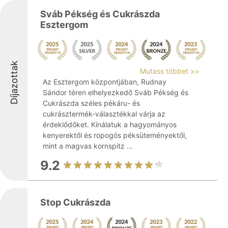
Sváb Pékség és Cukrászda
Esztergom
Díjazottak
Mutass többet >>
Az Esztergom központjában, Rudnay
Sándor téren elhelyezkedő Sváb Pékség és
Cukrászda széles pékáru- és
cukrásztermék-választékkal várja az
érdeklődőket. Kínálatuk a hagyományos
kenyerektől és ropogós péksüteményektől,
mint a magvas kornspitz ...
9.2
Stop Cukrászda