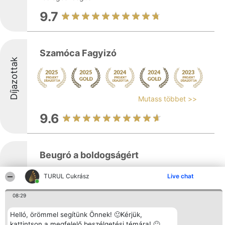
9.7
Szamóca Fagyizó
Díjazottak
Mutass többet >>
9.6
Beugró a boldogságért
TURUL Cukrász
Live chat
08:29
Díjazottak
Helló, örömmel segítünk Önnek! 🙂Kérjük,
A Beugró a boldogságért Cukrászműhely
kattintson a megfelelő beszélgetési témára! 🙂