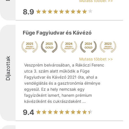
Mutass többet >>
8.9
Füge Fagyiudvar és Kávézó
Díjazottak
Mutass többet >>
Veszprém belvárosában, a Rákóczi Ferenc
utca 3. szám alatt működik a Füge
Fagyiudvar és Kávézó 2021 óta, ahol a
vendéglátás és a gasztronómia élménye
egyesül. Ez a hely nemcsak egy
fagyizóként ismert, hanem prémium
kávézóként és cukrászdaként ...
9.4