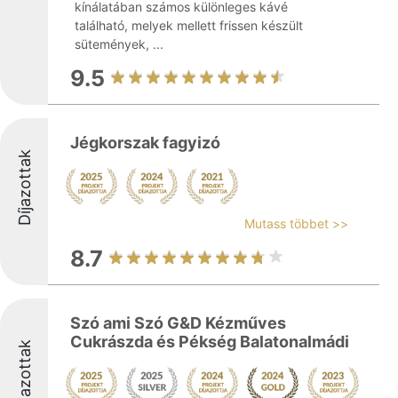
kínálatában számos különleges kávé
található, melyek mellett frissen készült
sütemények, ...
9.5
Jégkorszak fagyizó
Díjazottak
Mutass többet >>
8.7
Szó ami Szó G&D Kézműves
Cukrászda és Pékség Balatonalmádi
Díjazottak