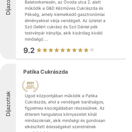
Díjazottak
Balatonkenesén, az Óvoda utca 2. alatt
működik a G&D Kézműves Cukrászda és
Pékség, amely kiemelkedő gasztronómiai
élményekkel várja vendégeit. Az üzletet a
Szó Gellért cukrász és Szó Dániel pék
testvérpár irányítja, akik kizárólag kiváló
minőségű ...
9.2
Patika Cukrászda
Díjazottak
Ugod központjában működik a Patika
Cukrászda, ahol a vendégek barátságos,
figyelmes kiszolgálásban részesülnek. Az
étterem hangulatos környezetet kínál
mindazoknak, akik minőségi és gondosan
elkészített édességeket szeretnének