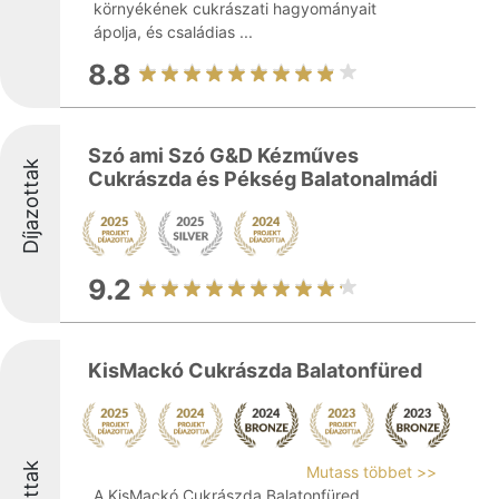
környékének cukrászati hagyományait
ápolja, és családias ...
8.8
Szó ami Szó G&D Kézműves
Díjazottak
Cukrászda és Pékség Balatonalmádi
9.2
KisMackó Cukrászda Balatonfüred
Mutass többet >>
A KisMackó Cukrászda Balatonfüred