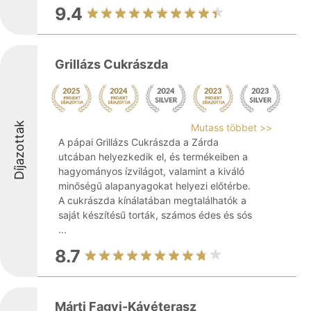
9.4
Grillázs Cukrászda
Díjazottak
Mutass többet >>
A pápai Grillázs Cukrászda a Zárda
utcában helyezkedik el, és termékeiben a
hagyományos ízvilágot, valamint a kiváló
minőségű alapanyagokat helyezi előtérbe.
A cukrászda kínálatában megtalálhatók a
saját készítésű torták, számos édes és sós
...
8.7
Márti Fagyi-Kávéterasz