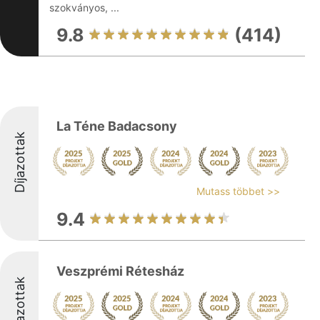
szokványos, ...
9.8
(414)
La Téne Badacsony
Díjazottak
Mutass többet >>
9.4
Veszprémi Rétesház
Díjazottak