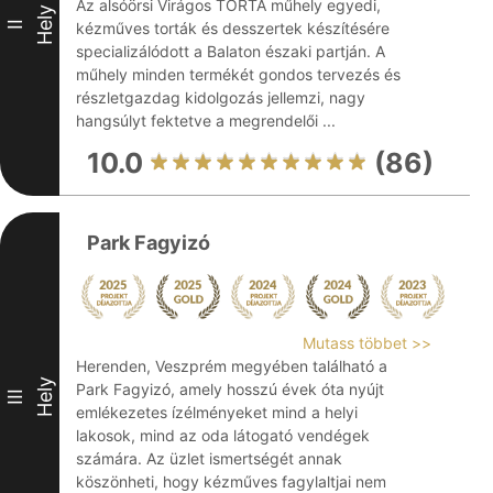
Az alsóörsi Virágos TORTA műhely egyedi,
Hely
II
kézműves torták és desszertek készítésére
specializálódott a Balaton északi partján. A
műhely minden termékét gondos tervezés és
részletgazdag kidolgozás jellemzi, nagy
hangsúlyt fektetve a megrendelői ...
10.0
(86)
Park Fagyizó
Mutass többet >>
Herenden, Veszprém megyében található a
Hely
Park Fagyizó, amely hosszú évek óta nyújt
III
emlékezetes ízélményeket mind a helyi
lakosok, mind az oda látogató vendégek
számára. Az üzlet ismertségét annak
köszönheti, hogy kézműves fagylaltjai nem