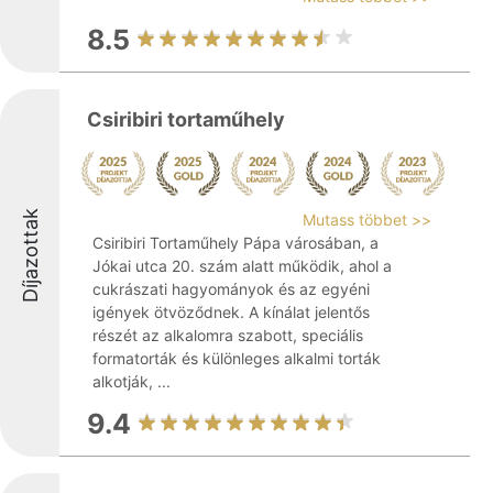
8.5
Csiribiri tortaműhely
Díjazottak
Mutass többet >>
Csiribiri Tortaműhely Pápa városában, a
Jókai utca 20. szám alatt működik, ahol a
cukrászati hagyományok és az egyéni
igények ötvöződnek. A kínálat jelentős
részét az alkalomra szabott, speciális
formatorták és különleges alkalmi torták
alkotják, ...
9.4