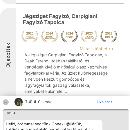
Jégsziget Fagyizó, Carpigiani
Fagyizó Tapolca
Díjazottak
Mutass többet >>
A Jégsziget Carpigiani Fagyizó Tapolcán, a
Deák Ferenc utcában található, és
vendégeit kiváló minőségű olasz kézműves
fagylaltokkal várja. Az üzlet különlegessége
a helyben készült gombócos és
lágyfagylaltok gazdag választéka,
amelyeket különféle ...
9
TURUL Cukrász
Live chat
02:04
Erzsike Fagyizó
Helló, örömmel segítünk Önnek! 🙂Kérjük,
kattintson a megfelelő beszélgetési témára! 🙂