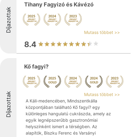
Tihany Fagyizó és Kávézó
Díjazottak
Mutass többet >>
8.4
Kő fagyi?
Díjazottak
Mutass többet >>
A Káli-medencében, Mindszentkálla
központjában található Kő fagyi? egy
különleges hangulatú cukrászda, amely az
egyik legnépszerűbb gasztronómiai
helyszínként ismert a térségben. Az
alapítók, Biszku Ferenc és Varsányi