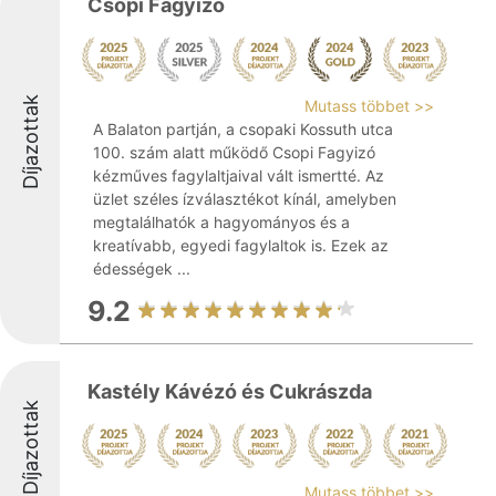
Csopi Fagyizó
Díjazottak
Mutass többet >>
A Balaton partján, a csopaki Kossuth utca
100. szám alatt működő Csopi Fagyizó
kézműves fagylaltjaival vált ismertté. Az
üzlet széles ízválasztékot kínál, amelyben
megtalálhatók a hagyományos és a
kreatívabb, egyedi fagylaltok is. Ezek az
édességek ...
9.2
Kastély Kávézó és Cukrászda
Díjazottak
Mutass többet >>