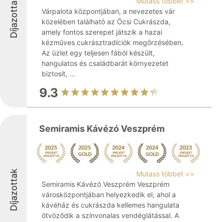
Díjazottak
Mutass többet >>
Várpalota központjában, a nevezetes vár
közelében található az Öcsi Cukrászda,
amely fontos szerepet játszik a hazai
kézműves cukrásztradíciók megőrzésében.
Az üzlet egy teljesen fából készült,
hangulatos és családbarát környezetet
biztosít, ...
9.3
Semiramis Kávézó Veszprém
Díjazottak
Mutass többet >>
Semiramis Kávézó Veszprém Veszprém
városközpontjában helyezkedik el, ahol a
kávéház és cukrászda kellemes hangulata
ötvöződik a színvonalas vendéglátással. A